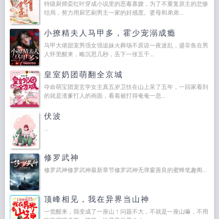
特级厨师栾红叶穿成小说里的恶毒寡嫂，为了不重复原主的悲惨
结局，努力用厨艺刷男主一家的好感度。婆母和弟弟...
小撩精夫人马甲多，霍少宠溺成瘾
马甲大佬甜宠男强女强追妹火葬场不原谅一夜迷乱，盛非鱼在男
人怀里醒来，略沉思几秒，丢下一张五千...
皇室奶团萌翻全京城
夺命萌宝团宠玄学女主真五岁卫扶在山上呆了五年，一回家看到
的就是渣爹打人的画面，看着被打得奄奄一息...
伏波
...
修罗武神
修罗武神修罗武神最新章节修罗武神无弹窗善良的蜜蜂笔趣阁...
顶峰相见，我在异界当山神
一觉醒来，我变成了一座山！问题不大，不就是一座山嘛，不用