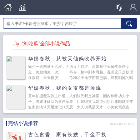
“刘吃瓜”全部小说作品
华娱春秋，从被天仙妈收养开始
简介一蜜未满十六岁，无法设为羁绊。高媛获得金像奖最佳女
主，奖励抽奖一次。 恭喜，抽中剧本司藤。说明这只企鹅现
在很瘦，未来很肥。 你和孟子逸亲密度已满，可复制她的唱
歌天赋。…...
华娱春秋，我的女友都是顶流
童年拍摄魔教教主出道，人们认为我是神童，圈内称呼功夫小
子，港媒评价我为最佳童星，姐姐嘲笑我是港姐照片集邮癖少年
复出饰演倚天屠龙记张无忌，大人说我是天才，小美女骂我直
男，媛媛喊我小哥哥，大姐姐叫我臭弟弟，圈内称赞我...
完结小说推荐
www.qhxs.org
古色食香：家有长嫂，千金不换