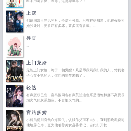
吃不用喝多爽。等等，这是异世界？！...
上嫁
都说周京臣光风霁月，圣洁不可攀。只有程禧知道，他在夜晚和
她独处时，要多坏有多坏，要多疯有多疯。...
异香
...
上门龙婿
无能上门女婿，终于一朝觉醒！凡是辱我骂我打我的人，对我妻
子心存不轨的人，你们的噩梦来临了...
轻熟
有声版权已售，喜马搜同名有声莫兰迪色系是指饱和度不高脱尽
烟火气的灰系颜色。不食烟火气的...
官路多娇
小科员杨川身负血海深仇，认贼作父而不自知。直到那晚养嫂对
他坦露心扉，更为他引荐美女县委书记，自此打开权...