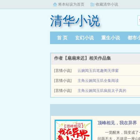
将本站设为首页
收藏清华小说
清华小说
首 页
玄幻小说
重生小说
都市
作者【扇扇来迟】相关作品集
[言情小说]
云婉闻玉玑笔趣阁无弹窗
[言情小说]
主角云婉闻玉玑全集阅读
[言情小说]
主角云婉闻玉玑疯批太子真的
别再把我当替身了
顶峰相见，我在异界
当山神
一觉醒来，我变成了
问题不大，不就是一座山