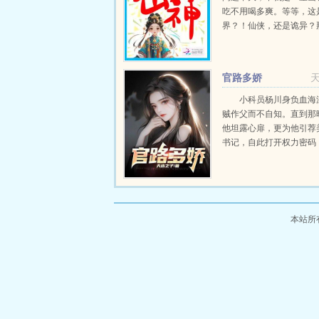
吃不用喝多爽。等等，这
界？！仙侠，还是诡异？
主，你们给我等着，薅我
花，薅我头顶上的草，你
想宰了我好不容易养...
官路多娇
小科员杨川身负血海
贼作父而不自知。直到那
他坦露心扉，更为他引荐
书记，自此打开权力密码
上。嫌弃他的养母，厌恶
妹，离他去的初恋，高冷
记在权力的征途上，杨川终.
本站所