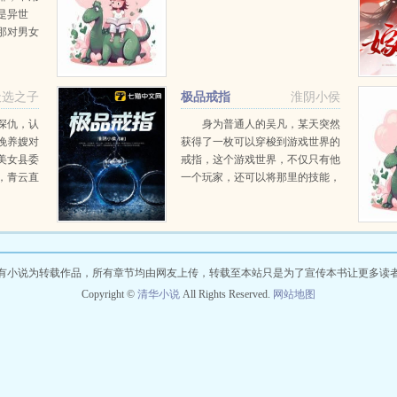
是异世
那对男女
头顶上的
们竟然还
天选之子
极品戒指
淮阴小侯
深仇，认
身为普通人的吴凡，某天突然
晚养嫂对
获得了一枚可以穿梭到游戏世界的
美女县委
戒指，这个游戏世界，不仅只有他
，青云直
一个玩家，还可以将那里的技能，
他的养
功法，神宠，甚至是人，带到现实
的美女书
之中。你说天级功法很牛？我这里
..
可以论斤卖。你说化境高手独步天
下...
有小说为转载作品，所有章节均由网友上传，转载至本站只是为了宣传本书让更多读
Copyright ©
清华小说
All Rights Reserved.
网站地图