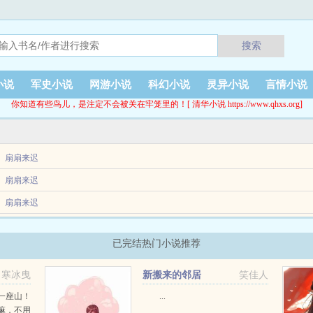
搜索
小说
军史小说
网游小说
科幻小说
灵异小说
言情小说
你知道有些鸟儿，是注定不会被关在牢笼里的！[ 清华小说 https://www.qhxs.org]
扇扇来迟
扇扇来迟
扇扇来迟
已完结热门小说推荐
寒冰曳
新搬来的邻居
笑佳人
一座山！
...
嘛，不用