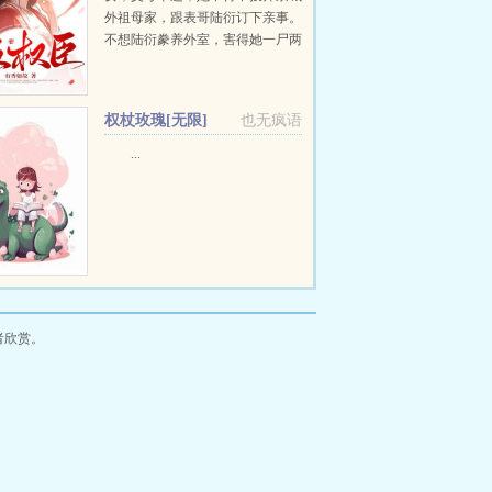
外祖母家，跟表哥陆衍订下亲事。
不想陆衍豢养外室，害得她一尸两
命。这一世，苏青珞坚决同陆衍退
婚，却被舅母逼迫嫁给无良混混。
正当她不知该如何是好时，首辅...
权杖玫瑰[无限]
也无疯语
...
者欣赏。