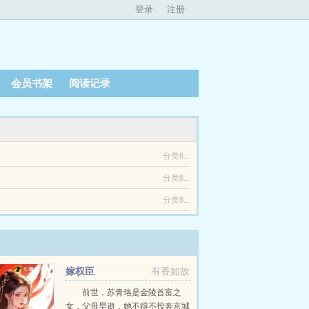
登录
注册
会员书架
阅读记录
分类8...
分类8...
分类8...
嫁权臣
有香如故
前世，苏青珞是金陵首富之
女，父母早逝，她不得不投奔京城