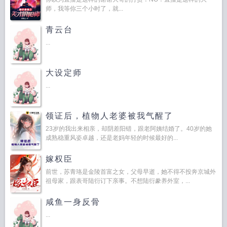
师，我等你三个小时了，就...
青云台
...
大设定师
...
领证后，植物人老婆被我气醒了
23岁的我出来相亲，却阴差阳错，跟老阿姨结婚了。40岁的她
成熟稳重风姿卓越，还是老妈年轻的时候最好的...
嫁权臣
前世，苏青珞是金陵首富之女，父母早逝，她不得不投奔京城外
祖母家，跟表哥陆衍订下亲事。不想陆衍豢养外室，...
咸鱼一身反骨
...