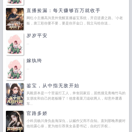
直播捡漏：每天赚够百万就收手
网红小主播高兴意外觉醒直播鉴宝系统，开启逆袭之路。‘小老
板，唐三彩你要不要，要是你开金口，我立马给你送...
岁岁平安
...
嫁纨绔
...
鉴宝，从中指无敌开始
风毅原本是一个苦逼打工人，奔丧回家后，居然撞见青梅竹马的
女朋友和自己的老板睡了！他拿着菜刀追砍两人，却意外遭遇
车...
官路多娇
小科员杨川身负血海深仇，认贼作父而不自知。直到那晚养嫂对
他坦露心扉，更为他引荐美女县委书记，自此打开权...