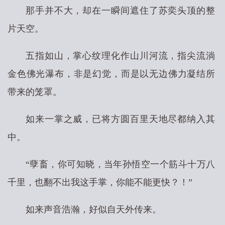
那手并不大，却在一瞬间遮住了苏奕头顶的整
片天空。
五指如山，掌心纹理化作山川河流，指尖流淌
金色佛光瀑布，非是幻觉，而是以无边佛力凝结所
带来的笼罩。
如来一掌之威，已将方圆百里天地尽都纳入其
中。
“孽畜，你可知晓，当年孙悟空一个筋斗十万八
千里，也翻不出我这手掌，你能不能更快？！”
如来声音浩瀚，好似自天外传来。