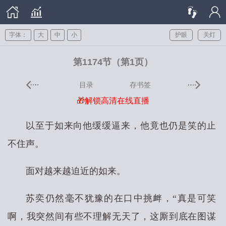
字体：
大
中
小
护眼
关灯
第1174节（第1页）
目录
存书签
🎁解锁高清在线直播
以至于如来向他缓缓逼来，他竟也仍是笑的止
不住声。
面对越来越迫近的如来。
苏奕仍然毫不犹豫的在口中挑衅，“真是可笑
啊，我突然间有些不理解无天了，这厮到底在图谋