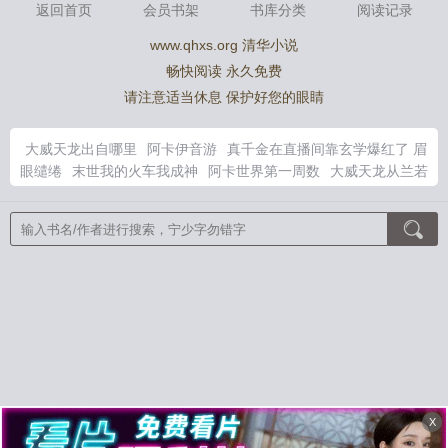
返回首页
会员书架
书库分类
阅读记录
www.qhxs.org 清华小说
畅快阅读 永久免费
请注意适当休息 保护好您的眼睛
大威天龙出自哪里
阿卡伊音游
真千金在直播间靠玄学爆红了 眉
眼缱绻
末世我的火车我成神
阿卡世界第一周数
大威天龙从兰若
寺开始降妖除魔齐齐读
真千金在恋综直播摆摊算命全文免费阅读
皮下之芳的意思酷兒橙
大威天龙是谁
鲛人猫咪来喵一声无删减
阿卡伊好难
真千金直播除恶鬼
八零之二嫁糙汉女主高熙
大威
天龙最经典的咒语
八零白富美踹渣男改嫁糙汉大佬
真千金的直
播
网络剧真千金爆红网络
苏茉顾廷深免费阅读
大威天龙的原型
是谁
四合如意古筝完整版
斗罗：龙王之霍雨浩活在万年后
细菌
保卫战
痴傻三年，开局撞见妻子出轨！
天赋异禀的少女之无相
神宗
农女皇后傻王的绝世宠妃
超品渔夫
命运硬币[无限]
仙府
长生
年方八岁，被仓促拉出登基称帝！
径源流深
乍见欢
庶妹
非要换亲，我嫁病秧子得诰命
王妃玄门独苗，重生掀了王爷棺材
板
印度神话，天帝今天不上班
神豪：炮灰白月光靠撒钱狂赚十
亿
梦腥尸分
致我们甜甜的小初恋
三国：袁家逆子，开局摔玉