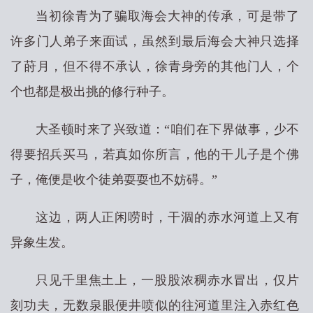
当初徐青为了骗取海会大神的传承，可是带了
许多门人弟子来面试，虽然到最后海会大神只选择
了莳月，但不得不承认，徐青身旁的其他门人，个
个也都是极出挑的修行种子。
大圣顿时来了兴致道：“咱们在下界做事，少不
得要招兵买马，若真如你所言，他的干儿子是个佛
子，俺便是收个徒弟耍耍也不妨碍。”
这边，两人正闲唠时，干涸的赤水河道上又有
异象生发。
只见千里焦土上，一股股浓稠赤水冒出，仅片
刻功夫，无数泉眼便井喷似的往河道里注入赤红色