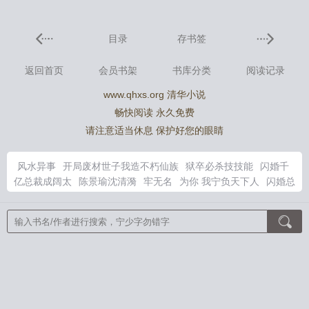
目录
存书签
返回首页
会员书架
书库分类
阅读记录
www.qhxs.org 清华小说
畅快阅读 永久免费
请注意适当休息 保护好您的眼睛
风水异事
开局废材世子我造不朽仙族
狱卒必杀技技能
闪婚千
亿总裁成阔太
陈景瑜沈清漪
牢无名
为你 我宁负天下人
闪婚总
裁惹不起免费读全文
四合院傻柱重生54年免费阅读
闪婚总裁惹
不起 全文阅读
和死对头联烟后他对我又哄又撩
闪婚成爱墨染
狱卒是哪个游戏的梗
温叙晚裴砚辞免费阅读最新章节
狱卒系列
无媒苟合出自哪里
风水异事2免费阅读
开局妖族觉醒废脉的推
荐
重生八零年代渣爹HH笔趣阁
无媒苟合指什么生肖
从零开始
的异世界工业
渣夫下跪也没用，你小叔叫我回家
在发情病毒末
日里无限重生
变成扶她的白毛琪亚娜
权力巅峰：从市委大秘开
始
兽世万人迷：五个大佬宠不停
浩气天魔
权力巅峰：从县委大