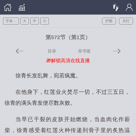
字体：
大
中
小
护眼
关灯
第572节（第1页）
目录
存书签
🎁解锁高清在线直播
徐青长发乱舞，宛若疯魔。
在他身下，红莲业火焚尽一切，不过三五日，
徐青的满头青发便尽数灰败。
当早已干裂的皮肤开始燃烧，当血肉化作薪
柴，徐青感受着红莲火种传递到骨子里的炙热温