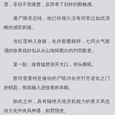
度，非但不觉痛楚，反而有了别样的酣畅感。
僵尸痛觉迟钝，他已经很久没有经受过如此清
晰的感官刺激。
当红莲种入身躯，化作骷髅模样，七窍火气喷
涌的徐青就好似从火山地狱爬出的判官酷吏。
某一刻，徐青猛然张开大口，仰头嘶吼。
曾经需要特意催动的尸吼功化作打开进化之门
的钥匙，彻底融入进徐青的本能。
除此之外，具有隔绝天地灵机能力的黄天风也
自主化作炎风神通，如臂指使。