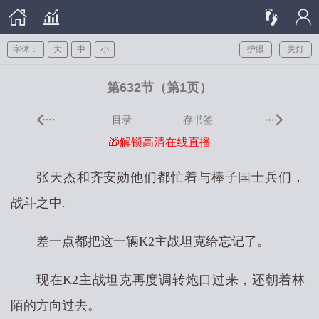
字体：
大
中
小
护眼
关灯
第632节（第1页）
目录
存书签
🎁解锁高清在线直播
张天杰和齐安勋他们都忙着与棒子国士兵们，
战斗之中.
差一点都把这一辆K2主战坦克给忘记了。
现在K2主战坦克再度调转炮口过来，还朝着林
陌的方向过去。