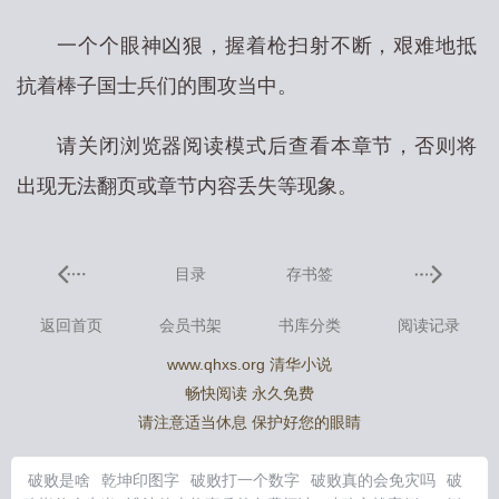
一个个眼神凶狠，握着枪扫射不断，艰难地抵
抗着棒子国士兵们的围攻当中。
请关闭浏览器阅读模式后查看本章节，否则将
出现无法翻页或章节内容丢失等现象。
目录
存书签
返回首页
会员书架
书库分类
阅读记录
www.qhxs.org 清华小说
畅快阅读 永久免费
请注意适当休息 保护好您的眼睛
破败是啥
乾坤印图字
破败打一个数字
破败真的会免灾吗
破