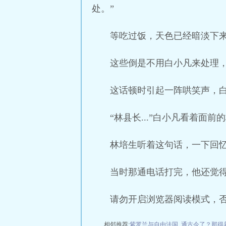
处。”
等吃过饭，天色已经暗淡下
这些倒是不用白小凡来处理，
这话顿时引起一阵哄笑声，白
“林县长...”白小凡看着面
林培生听着这句话，一下回
当时那通电话打完，他还觉得
请勿开启浏览器阅读模式，
相邻推荐:
紫罗兰与自由法国
通古今了？那得