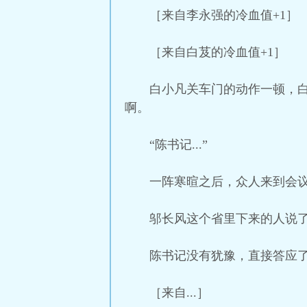
［来自李永强的冷血值+1］
［来自白芨的冷血值+1］
白小凡关车门的动作一顿，
啊。
“陈书记...”
一阵寒暄之后，众人来到会
邬长风这个省里下来的人说
陈书记没有犹豫，直接答应
［来自...］