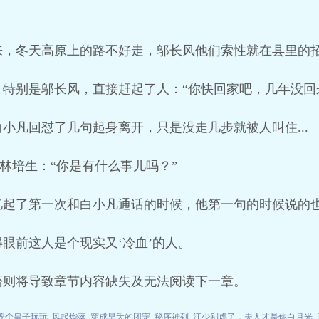
来，冬天高原上的路不好走，邬长风他们索性就在县里的
特别是邬长风，直接赶起了人：“你快回家吧，几年没回
小凡回怼了几句起身离开，只是没走几步就被人叫住...
前的林培生：“你是有什么事儿吗？”
忆起了第一次和白小凡通话的时候，他第一句的时候说的
眼前这人是个现实又‘冷血’的人。
否则将导致章节内容缺失及无法阅读下一章。
养个皇子玩玩
风起烨落
穿成早夭的团宠
秘序神列
江少别虐了，夫人才是你白月光