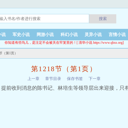
搜索
小说
军史小说
网游小说
科幻小说
灵异小说
言情小说
你知道有些鸟儿，是注定不会被关在牢笼里的！[ 清华小说 https://www.qhxs.org]
18节（第1页）
第1218节（第1页）
上一章
章节目录
保存书签
下一章
，提前收到消息的陈书记、林培生等领导层出来迎接，只