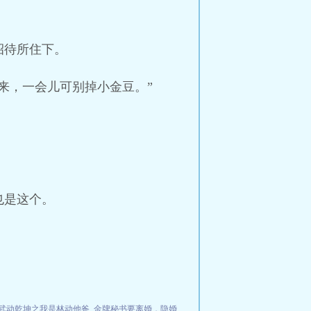
招待所住下。
来，一会儿可别掉小金豆。”
也是这个。
武动乾坤之我是林动他爸
金牌秘书要离婚，隐婚