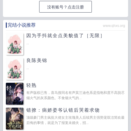
没有账号？点击注册
完结小说推荐
www.qhxs.org
因为手抖就全点美貌值了［无限］
...
良陈美锦
...
轻熟
有声版权已售，喜马搜同名有声莫兰迪色系是指饱和度不高脱尽
烟火气的灰系颜色。不食烟火气的...
错撩：病娇娄爷认错后哭着求饶
顶级豪门男主疯批大佬女主玫瑰美人后续男主强势宠双洁简欢最
后悔的事情，就是为了报复未婚夫，招...