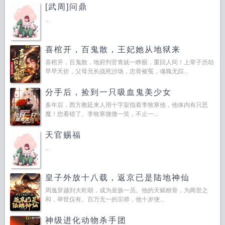
[武周]问鼎
...
喜棺开，百鬼散，王妃她从地狱来
喜棺开，百鬼散，地府判官青妩一睁眼，重回人间！上辈子历劫
早早夭折，父母兄长战死沙场，忠骨被冤，魂魄无踪...
分手后，捡到一只吸血鬼美少女
多年后，西方教廷来人用十字架指着李牧寒他，他体内有只恶
魔！您看错了。李牧寒微微一笑，不止一...
天官赐福
...
皇子外放十八载，返京已是陆地神仙
周逸穿越到大乾朝，成为皇族一员。他的天赋根骨，为两世之
和，举世仅有。百万无一的宗师，他十岁便...
神级进化动物杀手团