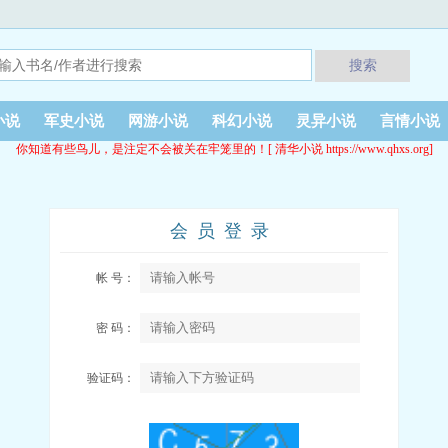
搜索
小说
军史小说
网游小说
科幻小说
灵异小说
言情小说
你知道有些鸟儿，是注定不会被关在牢笼里的！[ 清华小说 https://www.qhxs.org]
会员登录
帐 号：
密 码：
验证码：