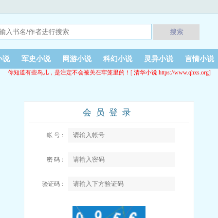
搜索
小说
军史小说
网游小说
科幻小说
灵异小说
言情小说
你知道有些鸟儿，是注定不会被关在牢笼里的！[ 清华小说 https://www.qhxs.org]
会员登录
帐 号：
密 码：
验证码：