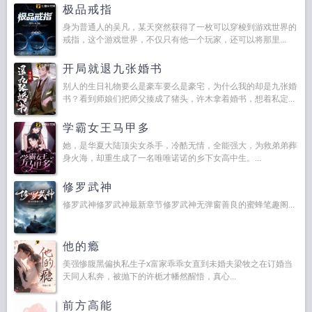
极品戒指
身为普通人的吴凡，某天突然获得了一枚可以穿梭到游戏世界的
戒指，这个游戏世界，不仅只有他一个玩家，还可以将那里...
开局就退九张婚书
别人的生日礼物要么是豪车要么是豪宅，为什么我的却是九张婚
书？看到师娘们把师父揍成了猪头，许木拿着婚书，想着私定...
学霸女王马甲多
她，是华夏大陆顶尖女杀手，冷酷无情，全能强大，为救弟弟葬
身火海，却重生成了一名唯唯诺诺的乡下女高中生。...
修罗武神
修罗武神修罗武神最新章节修罗武神无弹窗善良的蜜蜂笔趣阁...
他的瘾
美强惨腹黑偏执私生子x富家乖乖女直到未婚夫梁牧之在订婚当
天同人私奔，被抛下的许栀才幡然醒悟，真心...
前方高能