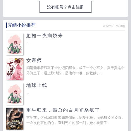
没有账号？点击注册
完结小说推荐
www.qhxs.org
忽如一夜病娇来
...
女帝师
顾清韵带着残破不全的记忆醒来，成了一个小宫女。夏天弃这个
落魄皇子，遇上顾清韵，是他命中唯一的救赎。...
地球上线
...
重生归来，霸总的白月光杀疯了
重生前，厉司琛对叶繁霸道偏执，宠爱至极，而她却又恨又怕，
一次次伤害他的心。直到死亡的那一刻，她才看清了...