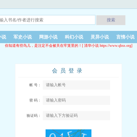
搜索
小说
军史小说
网游小说
科幻小说
灵异小说
言情小说
你知道有些鸟儿，是注定不会被关在牢笼里的！[ 清华小说 https://www.qhxs.org]
会员登录
帐 号：
密 码：
验证码：