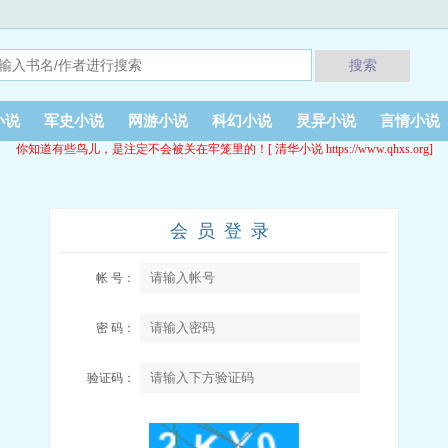
搜索
小说
军史小说
网游小说
科幻小说
灵异小说
言情小说
你知道有些鸟儿，是注定不会被关在牢笼里的！[ 清华小说 https://www.qhxs.org]
会员登录
帐 号：
密 码：
验证码：