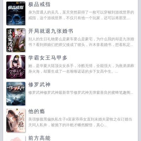
极品戒指
身为普通人的吴凡，某天突然获得了一枚可以穿梭到游戏世界的
戒指，这个游戏世界，不仅只有他一个玩家，还可以将那里...
开局就退九张婚书
别人的生日礼物要么是豪车要么是豪宅，为什么我的却是九张婚
书？看到师娘们把师父揍成了猪头，许木拿着婚书，想着私定...
学霸女王马甲多
她，是华夏大陆顶尖女杀手，冷酷无情，全能强大，为救弟弟葬
身火海，却重生成了一名唯唯诺诺的乡下女高中生。...
修罗武神
修罗武神修罗武神最新章节修罗武神无弹窗善良的蜜蜂笔趣阁...
他的瘾
美强惨腹黑偏执私生子x富家乖乖女直到未婚夫梁牧之在订婚当
天同人私奔，被抛下的许栀才幡然醒悟，真心...
前方高能