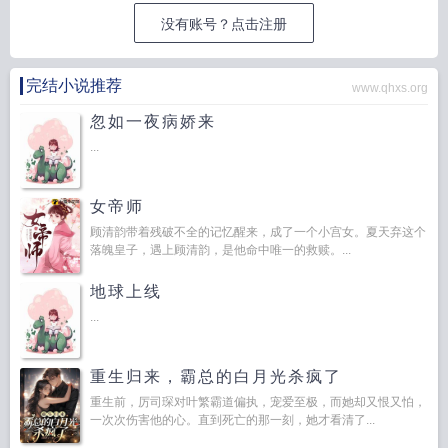
没有账号？点击注册
完结小说推荐
www.qhxs.org
忽如一夜病娇来
...
女帝师
顾清韵带着残破不全的记忆醒来，成了一个小宫女。夏天弃这个
落魄皇子，遇上顾清韵，是他命中唯一的救赎。...
地球上线
...
重生归来，霸总的白月光杀疯了
重生前，厉司琛对叶繁霸道偏执，宠爱至极，而她却又恨又怕，
一次次伤害他的心。直到死亡的那一刻，她才看清了...