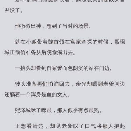
尹没了。
他微微出神，想到了当时的场景。
就在小贩带着魏首领在宫家查探的时候，熙璟
城正偷偷准备从后院偷溜出去。
一抬头却看到自家爹面色阴沉的站在门边。
转头准备再悄悄溜回去，余光却瞟到老爹脚边
还躺着一个浑身是血的女人。
熙璟城眯了眯眼，那人似乎有点眼熟。
正想看清楚，却见老爹叹了口气将那人抱起