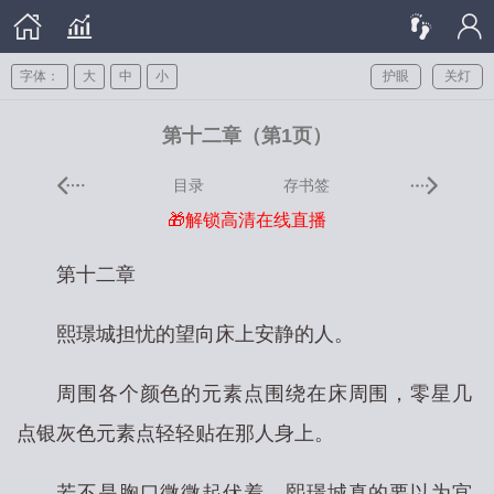
字体：
大
中
小
护眼
关灯
第十二章（第1页）
目录
存书签
🎁解锁高清在线直播
第十二章
熙璟城担忧的望向床上安静的人。
周围各个颜色的元素点围绕在床周围，零星几
点银灰色元素点轻轻贴在那人身上。
若不是胸口微微起伏着，熙璟城真的要以为宫