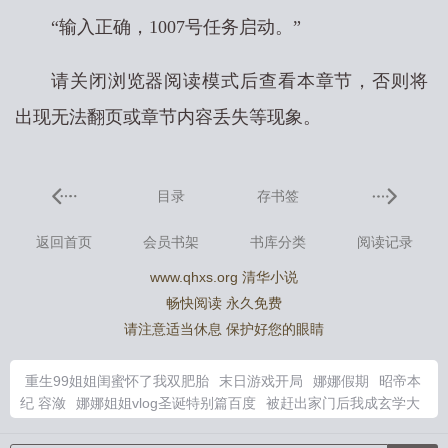
“输入正确，1007号任务启动。”
请关闭浏览器阅读模式后查看本章节，否则将
出现无法翻页或章节内容丢失等现象。
目录
存书签
返回首页
会员书架
书库分类
阅读记录
www.qhxs.org 清华小说
畅快阅读 永久免费
请注意适当休息 保护好您的眼睛
重生99姐姐闺蜜怀了我双肥胎
末日游戏开局
娜娜假期
昭帝本
纪 容潋
娜娜姐姐vlog圣诞特别篇百度
被赶出家门后我成玄学大
佬炸翻全场
宇智波颠佬毁灭次元
杀戮游戏吞噬一切从摸尸开始
主角团队
重生末日小游戏
崽舅子是啥意思
宇智波堍堍
重生99