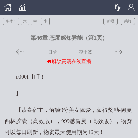
字体：
大
中
小
护眼
关灯
第46章 态度感知异能（第1页）
目录
存书签
🎁解锁高清在线直播
u000f【叮！
】
【恭喜宿主，解锁9分美女陈梦，获得奖励-阿莫
西林胶囊（高效版），999感冒灵（高效版），物资
可以每日刷新，物资最大使用期为16天！