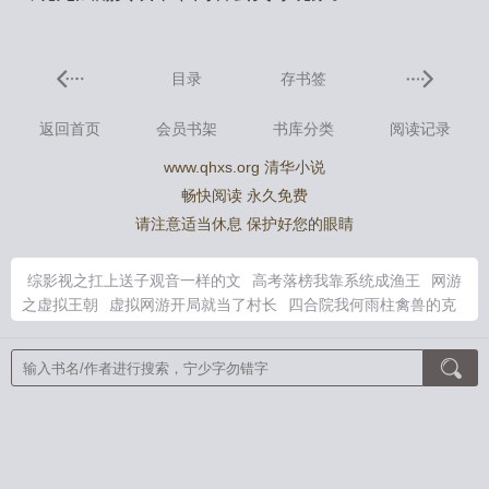
目录
存书签
返回首页
会员书架
书库分类
阅读记录
www.qhxs.org 清华小说
畅快阅读 永久免费
请注意适当休息 保护好您的眼睛
综影视之扛上送子观音一样的文
高考落榜我靠系统成渔王
网游
之虚拟王朝
虚拟网游开局就当了村长
四合院我何雨柱禽兽的克
星
有遗笑天下的词语吗
讨厌asaki
星际茶雌七零来 免费阅读
四合院我何雨柱太想进步了
开局停职我转投纪检组概况
魔法全
满级的我
十大巅峰虚拟网游
错嫁成宠
星际茶雌七零免费阅读全
文最新章节
综影视生子观音
综影视含玱玹
虚拟网游
四合院我
何雨柱暴打許大茂
忠天下忠人民
和讨厌的Alpha
复燃
嫁皇叔
蓝湖的眼泪
开局一首诗，震惊满朝文武！
大明：开局被徐家退
婚，我炼化十万铁骑
半指春
试婚丫鬟
她死遁后，四个夫君找上