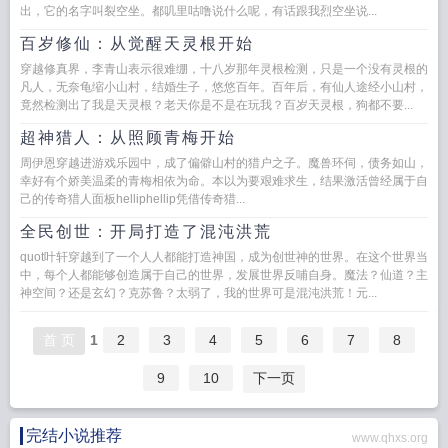
出，它的名字叫裂空坐。都叽里咕噜说什么呢，有话跟我烈空坐说...
百岁修仙：从觉醒天灵根开始
穿越修真界，李青山表示很难绷，十八岁那年灵根检测，只是一个没有灵根的
凡人，无奈龟缩小山村，结婚生子，悠悠百年。百年后，有仙人途经小山村，
竟然检测出了我是天灵根？老天你是不是在玩我？百岁天灵根，狗都不要...
超神猎人：从照顾青梅开始
周伊恩穿越进游戏乐园中，成了偏僻山村的猎户之子。魔兽环伺，债务如山，
幸好有个娇美温柔的青梅相依为命。本以为要艰难求生，结果激活曾经属于自
己的传奇猎人面板helliphellip凭借传奇猎...
全民创世：开局打造了混沌洪荒
quot叶轩穿越到了一个人人都能打造神国，成为创世神的世界。在这个世界当
中，每个人都能够创造属于自己的世界，发展世界反哺自身。魔法？仙道？主
神空间？还是玄幻？克苏鲁？太弱了，我的世界可是混沌洪荒！元...
首 页
1
2
3
4
5
6
7
8
9
10
下一页
完结小说推荐
www.qhxs.org