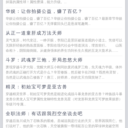
掉落的属性球！属性攒满，能力升级。...
华娱：让你拍摄公益，赚了百亿？
华娱让你拍摄公益，赚了百亿？华娱让你拍摄公益，赚了百亿？最新章节华娱
让你拍摄公益，赚了百亿？无弹窗回头已是悬崖笔趣阁...
从正一道童肝成万法天师
灵气复苏，时代变迁。一睁开眼，李阳已是景区破落道观的小道士。凭借可以
无限肝经验的熟练度面板，李阳在现代社会中悟道演法，埋首前行。 山医
命相卜，阴阳颠倒颠。从健身强体的养生功到长生久视的五龙大蛰术从…...
斗罗：武魂罗三炮，开局忽悠大师
萧现穿越斗罗大陆，觉醒大师玉小刚同款废武魂罗三炮，先天魂力半级。体外
兽武魂的正确打开方式是什么？辛苦修炼，然后被卡在29级？既然有灵智，
当然是让武魂自己修炼了！唐三，好师弟，你的玄天功我笑纳了...
精灵：初始宝可梦是亚古兽
穿越精灵世界，初始宝可梦竟然是能进化成战斗暴龙兽的亚古兽？种族战斗暴
龙兽分类龙人宝可梦属性龙钢特性龙兽克星（对龙形和龙类宝可梦效果拔群）
等级70专属...
全职法师：有话跟我烈空坐说去吧
穿越后洛川成为了召唤系的罹难。圣城说我是行走的天灾，世界因我而亡。他
们说对了。他的第一次召唤，天空被撕裂一尊绵延百公里的翠绿神龙破空而