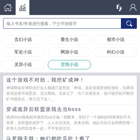
玄幻小说
重生小说
都市小说
军史小说
网游小说
科幻小说
灵异小说
言情小说
这个游戏不对劲，我挖矿成神！
神域降临全球职业打金人杨凌只是想在「神域」这款游戏里放松放松，结果却
发现这里环境恶劣，无法离线。无奈之下，为了自身安全，他只能开始不断挖
矿冲级加点，努力活下去！...
穿成诡异后联盟派我去当boss
诡异boss视角副本规则无cp任逸一觉醒来，穿到了一个福利好得离谱的平凡
世界。在联盟的庇护下，人人生活无忧，未来光明。他以为自己会和两世唯一
的亲人自闭症老哥一起，平平安安过完...
斗罗聊天群：她们都吃瓜吃上瘾了