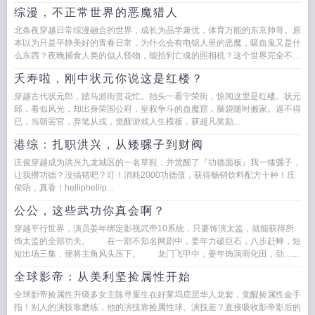
综漫，不正常世界的恶魔猎人
北条夜穿越日常综漫融合的世界，成长为品学兼优，体育万能的东京帅哥。原
本以为只是平静美好的青春日常，为什么会有电锯人里的恶魔，吸血鬼又是什
么东西？夜晚捕食人类的似人怪物，能拍到亡魂的照相机？这个世界完全不正
常，幸好...
夭寿啦，刚中状元你说这是红楼？
穿越古代状元郎，踏马游街赏花忙。抬头一看宁荣街，惊闻这里是红楼。状元
郎，看似风光，却出身荣国公府，皇权争斗的血魔窟，脑袋随时搬家。逼不得
已，当朝罢官，弃笔从戎，觉醒游戏人生模板，获超凡奖励...
港综：扎职洪兴，从矮骡子到财阀
庄俊穿越成为洪兴九龙城区的一名草鞋，并觉醒了『功德面板』我一矮骡子，
让我攒功德？没搞错吧？叮！消耗2000功德值，获得畅销饮料配方十种！庄
俊唔，真香！helliphellip...
公公，这些武功你真会啊？
穿越平行世界，演员姜年绑定影视武帝10系统，只要饰演太监，就能获得所
饰太监的全部功夫。 在一部不知名网剧中，姜年力破巨石，八步赶蝉，短
短出场三集，便将主角风头压下。 龙门飞甲中，姜年饰演雨化田，劲…...
全球影帝：从美利坚捡属性开始
全球影帝捡属性升级多女主陈寻重生在好莱坞底层华人龙套，觉醒捡属性金手
指！别人的演技靠磨练，他的演技靠捡属性球。演技差？直接吸收影帝影后的