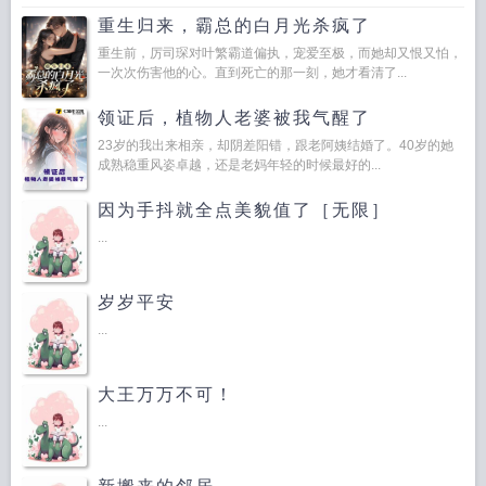
重生归来，霸总的白月光杀疯了
重生前，厉司琛对叶繁霸道偏执，宠爱至极，而她却又恨又怕，
一次次伤害他的心。直到死亡的那一刻，她才看清了...
领证后，植物人老婆被我气醒了
23岁的我出来相亲，却阴差阳错，跟老阿姨结婚了。40岁的她
成熟稳重风姿卓越，还是老妈年轻的时候最好的...
因为手抖就全点美貌值了［无限］
...
岁岁平安
...
大王万万不可！
...