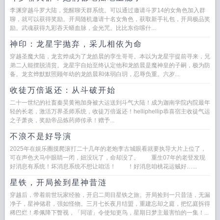
李渊穿越斗罗大陆，觉醒聊天群系统。可以通过邀请斗罗14的女角色加入群
聊，就可以获得奖励。开局随机邀请十名女角色，获取新手礼包，开局极品奖
励。武魂获得九彩吞天蟒血脉，金光咒。比比东你嗦什...
神印：龙星宇抛弃，采儿相依为命
穿越圣魔大陆，龙玄烨成为了龙皓晨的孪生哥哥。本以为龙星宇提前寻来，兄
弟二人能摆脱清贫。龙星宇自始至终认定他和龙皓晨是魔神皇的子嗣，极为防
备。龙玄烨默默照顾年幼的龙皓晨和体弱白玥，忍辱负重。六岁...
收徒万倍返还：从斗破开始
二十一世纪的社畜秦昊黄袍加身被大运送到斗气大陆！成为迦南学院内院最年
轻的长老，激活万界圣师系统，收徒万倍返还！helliphellip恭喜宿主收徒气运
之子萧炎，奖励帝品炼药师传承！赠予...
不浪不是好导演
2025年在娱乐圈摸爬滚打二十几年的老炮李古城眼看就要执导大片上位了，
可在声色犬马中眼睛一闭，妞没玩了，命却没了。 重生07年的老登发现
好消息有系统！坏消息系统不想让咱活！ ！好消息咱桃花运贼好…...
星铁，开局捡到星神昔涟
穿越后，带着前世玩家经验，开启二周目星铁之旅。开局捡到一只昔涟，无漏
净子，星神储君，强如怪物。三月七长夜月结盟，重建忘却之庭，把忆庭拆得
稀巴烂！希佩降下瞥视，「同谐」令使知更鸟，星期日梦主最害怕的一集！...