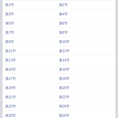
读
采儿相依为命_
采儿相依为命无广
采儿相依为命TXT
神印龙星宇抛弃采儿相
第1节
第2节
依为命
采儿相依为命(1-474)
采儿相依为命_超极巨苔藓冲锋者
采儿相依为命免
费观看
采儿相依为命经典语录句子
神印星宇资料
神印被龙星宇抛弃和采儿相依
第3节
第4节
为命免费阅读
采儿相依为命全文阅读
采儿相依为命男主
神印王座龙星宇知道真
第5节
第6节
相
采儿相依为命免费
采儿相依为命龙玄烨龙皓晨白玥
神印龙星宇抛弃采儿相依
为命笔趣阁
神印王座龙星宇和阿难谁赢了
采儿相依为命笔趣阁
采儿相依为命全
第7节
第8节
文免费阅读
神印王座龙浩晨和采儿
采儿相依为命_超极巨苔藓冲锋者272
第9节
第10节
第11节
第12节
第13节
第14节
第15节
第16节
第17节
第18节
第19节
第20节
第21节
第22节
第23节
第24节
第25节
第26节