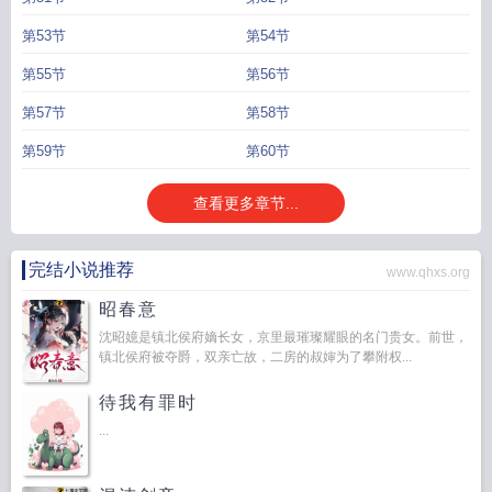
第53节
第54节
第55节
第56节
第57节
第58节
第59节
第60节
查看更多章节...
完结小说推荐
www.qhxs.org
昭春意
沈昭嬑是镇北侯府嫡长女，京里最璀璨耀眼的名门贵女。前世，
镇北侯府被夺爵，双亲亡故，二房的叔婶为了攀附权...
待我有罪时
...