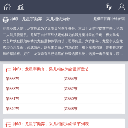
神印：龙星宇抛弃，采儿相依为命
超极巨苔藓冲锋者
/著
穿越圣魔大陆，龙玄烨成为了龙皓晨的孪生哥哥。本以为龙星宇提前寻来，兄弟
二人能摆脱清贫。龙星宇自始至终认定他和龙皓晨是魔神皇的子嗣，极为防备。
龙玄烨默默照顾年幼的龙皓晨和体弱白玥，忍辱负重。六岁那年，龙星宇认定龙
玄烨心思复杂，必成隐患。趁夜带走白玥与龙皓晨，布下魔兽陷阱，誓要将龙玄
烨斩草除根。好在，龙玄烨有早已觉醒的神级选择系统，选择一击杀魔兽，获取
秘技瞬身步，先天内灵力2他斩杀魔兽，并且不断和骑士圣殿搜寻他尸体的人周
旋，触发系统奖励，先天内灵力逐渐提升至98点！直到一天，系统再度提示。选
神印：龙星宇抛弃，采儿相依为命
最新章节
择一拯救眼前的小乞丐。奖励先天内灵力抵达一百点，内灵力觉醒。什么小乞丐
第555节
第554节
能让系统给这么高的奖励？？她是圣采儿！？helliphellip我叫圣采儿，觉醒成为
轮回圣女后，我失去了一切，爸爸妈妈的关怀，亲人的疼爱。直到在奥丁镇，我
第553节
第552节
遇见了一个人。他拼命在魔兽群中救了我，说我们都是被抛弃的倒霉蛋，一起活
下去吧。helliphellip多年以后。龙皓晨哥，你没死啊？可是你怎么会这么强？？
第551节
第550节
龙星宇圣采儿，你要帮龙玄烨杀我！我可是神印骑士！
采儿相依为命免费阅
神印
第549节
第548节
被龙星宇抛弃
采儿相依为命免费阅读
采儿相依为命txt
神印龙星宇抛弃
神印王
座里龙星宇最后怎么样了
采儿相依为命
采儿相依为命3Q
采儿相依为命_超
极
神印王座龙星宇的妻子和魔神皇是什
神印龙星宇抛弃采儿相依为命免费阅
神印：龙星宇抛弃，采儿相依为命
章节列表