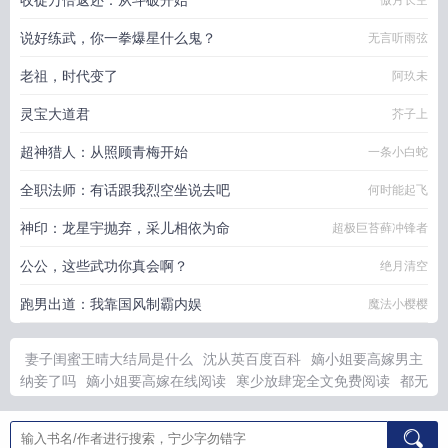
收徒万倍返还：从斗破开始
傲月长空
说好练武，你一拳爆星什么鬼？
无言听雨弦
老祖，时代变了
阿玖未
灵宝大道君
芥子上
超神猎人：从照顾青梅开始
一条小白蛇
全职法师：有话跟我烈空坐说去吧
何时能起飞
神印：龙星宇抛弃，采儿相依为命
超极巨苔藓冲锋者
公公，这些武功你真会啊？
绝月清空
跑男出道：我靠国风制霸内娱
魔法小樱樱
妻子闺蜜王晴大结局是什么
沈从英百度百科
嫡小姐要高嫁男主
纳妾了吗
嫡小姐要高嫁在线阅读
寒少放肆宠全文免费阅读
都无
敌了就想到什么干什么吧
御兽开局契约了宗门仙子最新章节更
马拉多纳官方身高数据
嫡小姐
嫡小姐变尼姑全文阅读最新章节
女主角叫容倾月的
御兽开局契约一只母巢顶点最新章节
御兽开