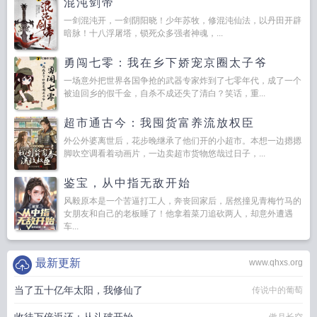
混沌剑帝
一剑混沌开，一剑阴阳晓！少年苏牧，修混沌仙法，以丹田开辟
暗脉！十八浮屠塔，锁死众多强者神魂，...
勇闯七零：我在乡下娇宠京圈太子爷
一场意外把世界各国争抢的武器专家炸到了七零年代，成了一个
被迫回乡的假千金，自杀不成还失了清白？笑话，重...
超市通古今：我囤货富养流放权臣
外公外婆离世后，花步晚继承了他们开的小超市。本想一边摁摁
脚吹空调看着动画片，一边卖超市货物悠哉过日子，...
鉴宝，从中指无敌开始
风毅原本是一个苦逼打工人，奔丧回家后，居然撞见青梅竹马的
女朋友和自己的老板睡了！他拿着菜刀追砍两人，却意外遭遇
车...
最新更新
www.qhxs.org
当了五十亿年太阳，我修仙了
传说中的葡萄