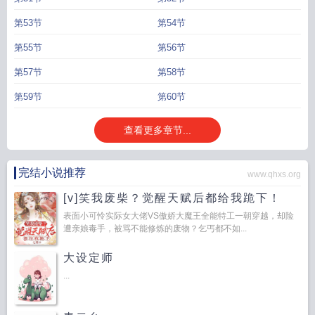
第53节
第54节
第55节
第56节
第57节
第58节
第59节
第60节
查看更多章节...
完结小说推荐
www.qhxs.org
[v]笑我废柴？觉醒天赋后都给我跪下！
表面小可怜实际女大佬VS傲娇大魔王全能特工一朝穿越，却险
遭亲娘毒手，被骂不能修炼的废物？乞丐都不如...
大设定师
...