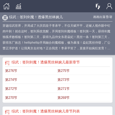
综武：签到剑魔！透爆黑丝林婉儿
画画出落雪
/著
穿越综武世界，开局成了大庆四皇子李承平，不仅天赋平平，还被人视作眼中钉
肉中刺！就在这时，签到系统觉醒，开局签到剑魔模板！签到第一天，获得剑魔
独孤求败模板！签到第二天，获得九品侍女东君焱妃！黑丝一条！签到第三天，
获得东厂效忠！helliphellip开局融合剑魔模板，修为暴涨！焱妃黑丝侍寝，厂公
曹正淳护道！让我离京去封地？正合我意！李承平笑了，直接开始疯狂发育！当
李承平回京之日，京都震动！陈萍萍谁能解释一下，外面打爆黑骑的白马义从是
什么鬼？庆帝让你出使北齐，你把女帝拐跑了？林婉儿，范若若殿下，妾身也要
综武：签到剑魔！透爆黑丝林婉儿
最新章节
穿黑丝侍寝！以无敌之名，镇压一切，登临绝顶！
综武签到万丈金身的免费阅
第276节
第275节
读
综武开局签到
综武签到十万大军
综武开局签到十万大军最新章节列表
综武
签到十年我无敌了免费阅读
综武签到十年开局张三丰
综武签到剑廿三获得系统
第274节
第273节
的
综武签到打卡系统
综武签到鬼影面具
综武之签到系统
综武签到系统
综武签
到必中技巧
综武签到传承酒剑仙
综漫签到
综武签到人物卡
穿越综武之签到系
第272节
第271节
统
综武签到打卡北凉签到的
综武签到十年
第270节
第269节
综武：签到剑魔！透爆黑丝林婉儿
章节列表