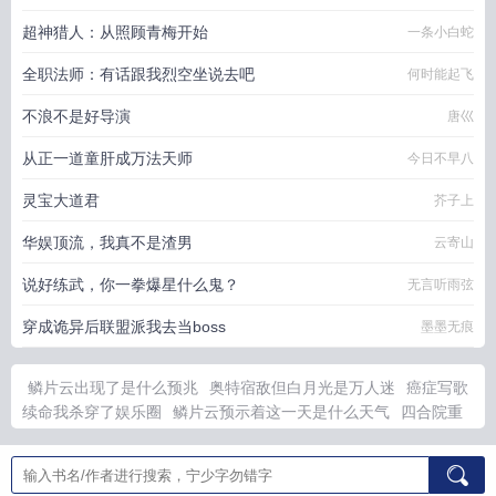
超神猎人：从照顾青梅开始
一条小白蛇
全职法师：有话跟我烈空坐说去吧
何时能起飞
不浪不是好导演
唐巛
从正一道童肝成万法天师
今日不早八
灵宝大道君
芥子上
华娱顶流，我真不是渣男
云寄山
说好练武，你一拳爆星什么鬼？
无言听雨弦
穿成诡异后联盟派我去当boss
墨墨无痕
鳞片云出现了是什么预兆
奥特宿敌但白月光是万人迷
癌症写歌
续命我杀穿了娱乐圈
鳞片云预示着这一天是什么天气
四合院重
生54开局成为战神
鳞片云预兆下雨吗
韩信的军事天赋
银狐全
文阅读
慕南枝简介
癌症作词女孩
狂仙出狱全本TXT
寒门布衣
入帝阙免费阅读全文
寒门布衣天子全文免费阅读
我爹他是九千