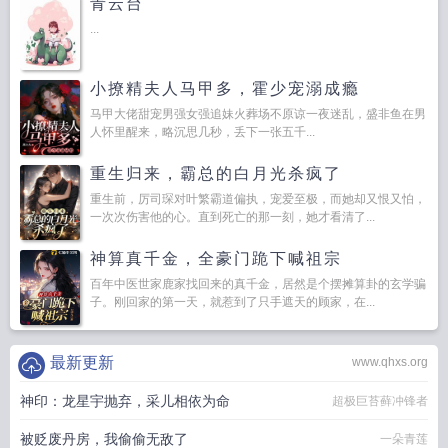
青云台
...
小撩精夫人马甲多，霍少宠溺成瘾
马甲大佬甜宠男强女强追妹火葬场不原谅一夜迷乱，盛非鱼在男
人怀里醒来，略沉思几秒，丢下一张五千...
重生归来，霸总的白月光杀疯了
重生前，厉司琛对叶繁霸道偏执，宠爱至极，而她却又恨又怕，
一次次伤害他的心。直到死亡的那一刻，她才看清了...
神算真千金，全豪门跪下喊祖宗
百年中医世家鹿家找回来的真千金，居然是个摆摊算卦的玄学骗
子。刚回家的第一天，就惹到了只手遮天的顾家，在...
最新更新
www.qhxs.org
神印：龙星宇抛弃，采儿相依为命
超极巨苔藓冲锋者
被贬废丹房，我偷偷无敌了
一朵青莲