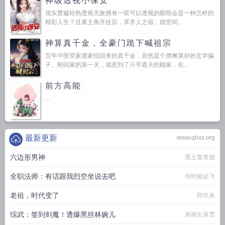
神级透视小保安
现实曹贼轻熟透视无敌拥有一双可以透视的眼睛会是一种怎样的
精彩人生？且看主角开挂后，享齐人之福，踏世间...
神算真千金，全豪门跪下喊祖宗
百年中医世家鹿家找回来的真千金，居然是个摆摊算卦的玄学骗
子。刚回家的第一天，就惹到了只手遮天的顾家，在...
前方高能
...
最新更新
www.qhxs.org
六边形男神
黑土冒青烟
全职法师：有话跟我烈空坐说去吧
何时能起飞
老祖，时代变了
阿玖未
综武：签到剑魔！透爆黑丝林婉儿
画画出落雪