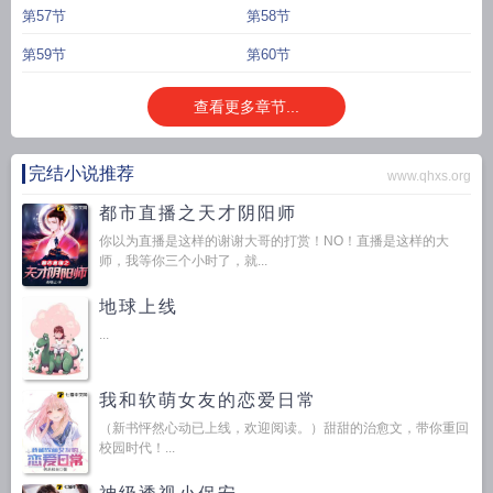
第57节
第58节
第59节
第60节
查看更多章节...
完结小说推荐
www.qhxs.org
都市直播之天才阴阳师
你以为直播是这样的谢谢大哥的打赏！NO！直播是这样的大
师，我等你三个小时了，就...
地球上线
...
我和软萌女友的恋爱日常
（新书怦然心动已上线，欢迎阅读。）甜甜的治愈文，带你重回
校园时代！...