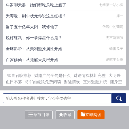
斗罗聊天群：她们都吃瓜吃上瘾了
七组第一咕小将
夭寿啦，刚中状元你说这是红楼？
择一
当了五十亿年太阳，我修仙了
传说中的葡萄
说好练武，你一拳爆星什么鬼？
无言听雨弦
全球影帝：从美利坚捡属性开始
蜂蜜瓜子
百岁修仙：从觉醒天灵根开始
爱吃平头哥
御兽召唤推荐
财路广的全句是什么
财途情欢林川完整
大明铁
血日不落
将军如虎狼免费阅读
财途情欢
直男魅魔系统
随身空
间之王妃
焚天魂主主角用什么武器
直男魅魔论为万炮灰猫猫
从
摸尸开始肉身成圣的原名是什么
财路情路路路畅通
开局穿越合
欢
财路情欢免费阅读
女帝求我娶她? 完结免费
焚天战魂
将军
如狼免费阅读
晚行花径露沾衣是什么生肖
直男魅魔万人迷推荐
道友托孤从养成妖女开始长生首
火爆娱乐圈，你管这叫一点点爱
章节目录
收藏
立即阅读
好
我，天道幼崽，加入聊天群！
诸天从海贼开始忽悠老岳父
霸
总都在刷飞剑，我却成了蝙蝠侠
华娱：我靠薅属性成影帝了
被