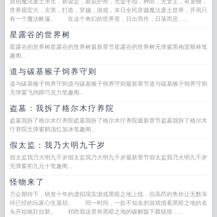
原创魔法废土求生，新设定，新庇护所，无金手指，种田，无女主，有宠物，
世界观宏大，灾害，打造，穿越，游戏，末日全民穿越魔法废土世界，开局只
有一个魔法帐篷。 在这个奇幻的世界里，日出而作，日落而息…...
星露谷的世界树
星露谷的世界树星露谷的世界树最新章节星露谷的世界树无弹窗黑袍雷斯林笔
趣阁...
道与碳基猴子饲养守则
道与碳基猴子饲养守则道与碳基猴子饲养守则最新章节道与碳基猴子饲养守则
无弹窗飞鸽牌巧克力笔趣阁...
盗墓：我拆了格尔木疗养院
盗墓我拆了格尔木疗养院盗墓我拆了格尔木疗养院最新章节盗墓我拆了格尔木
疗养院无弹窗鹤顶红加冰笔趣阁...
假太监：我乃大明九千岁
假太监我乃大明九千岁假太监我乃大明九千岁最新章节假太监我乃大明九千岁
无弹窗初九元十笔趣阁...
怪物来了
万众期待下，研发十年的虚拟现实游戏黑暗之地上线，但高昂的售价让无数等
待已经的玩家心生退却。 同一时间，一款不知名的游戏借着黑暗之地的名
头开始疯狂拉新。 祁胜我这里有黑暗之地的破解版下载链接…...