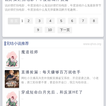
说好摆烂拍电影，年度游戏什么鬼说好摆烂拍电影，年度游戏什么鬼最新章节
说好摆烂拍电影，年度游戏什么鬼无弹窗舞花醉月笔趣阁...
首 页
1
2
3
4
5
6
7
8
9
10
下一页
完结小说推荐
www.qhxs.org
魔道祖师
...
直播捡漏：每天赚够百万就收手
网红小主播高兴意外觉醒直播鉴宝系统，开启逆袭之路。‘小老
板，唐三彩你要不要，要是你开金口，我立马给你送...
穿成短命白月光后，和反派HE了
...