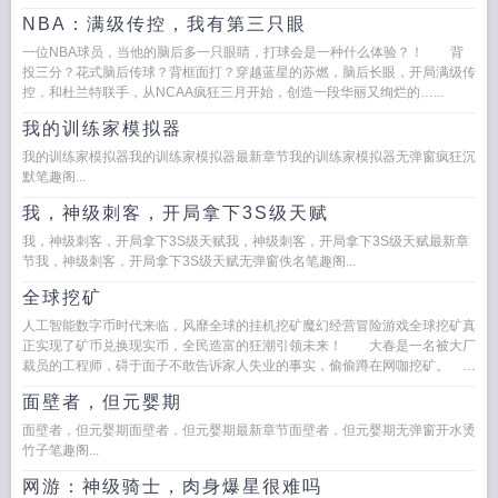
NBA：满级传控，我有第三只眼
一位NBA球员，当他的脑后多一只眼睛，打球会是一种什么体验？！ 背
投三分？花式脑后传球？背框面打？穿越蓝星的苏燃，脑后长眼，开局满级传
控，和杜兰特联手，从NCAA疯狂三月开始，创造一段华丽又绚烂的…...
我的训练家模拟器
我的训练家模拟器我的训练家模拟器最新章节我的训练家模拟器无弹窗疯狂沉
默笔趣阁...
我，神级刺客，开局拿下3S级天赋
我，神级刺客，开局拿下3S级天赋我，神级刺客，开局拿下3S级天赋最新章
节我，神级刺客，开局拿下3S级天赋无弹窗佚名笔趣阁...
全球挖矿
人工智能数字币时代来临，风靡全球的挂机挖矿魔幻经营冒险游戏全球挖矿真
正实现了矿币兑换现实币，全民造富的狂潮引领未来！ 大春是一名被大厂
裁员的工程师，碍于面子不敢告诉家人失业的事实，偷偷蹲在网咖挖矿。
…...
面壁者，但元婴期
面壁者，但元婴期面壁者，但元婴期最新章节面壁者，但元婴期无弹窗开水烫
竹子笔趣阁...
网游：神级骑士，肉身爆星很难吗