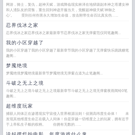
网游，骑士，复仇，超神天赋，游戏降临现实林泽在地狱级副本神之塔遭女神
和人渣队友的背叛，重生回到神迹开服当天，觉醒超神级天赋‘神御之
心’。 受到任何伤害永久增加生命值，攻击附带生命百比真实伤…...
忍界伐冰之家
忍界伐冰之家忍界伐冰之家最新章节忍界伐冰之家无弹窗范仪同笔趣阁...
我的小区穿越了
我的小区穿越了我的小区穿越了最新章节我的小区穿越了无弹窗快乐跳跳糖笔
趣阁...
梦魇绝境
梦魇绝境梦魇绝境最新章节梦魇绝境无弹窗点道为止笔趣阁...
斗破之无上之境
斗破之无上之境斗破之无上之境最新章节斗破之无上之境无弹窗夜雨闻铃0笔
趣阁...
超维度玩家
捕获人间体正在渗透现实宇宙侵入世界根源法则！侦测高纬度生命体！ 未
发现其他维度生命正在载入人间体！你是穿越一切维度之上的玩家，拥有近乎
于上帝私生子般的权柄。 你拥有无数的…...
说好摆烂拍电影，年度游戏什么鬼