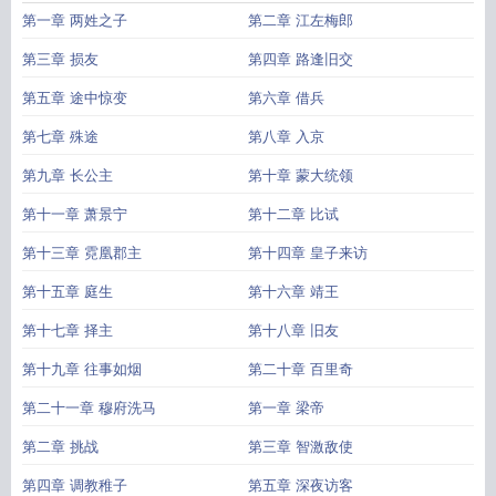
费观看全集高清
琅琊榜风起长林
琅琊榜之风起长林 电视剧
琅琊榜2风起长林演
第一章 两姓之子
第二章 江左梅郎
员表
琅琊榜林殊的母亲是谁
琅琊榜人物关系介绍详细
琅琊榜 电视剧
琅琊榜原
著全文免费
琅琊榜第二部
琅琊榜2全集免费观看在线播放
琅琊榜在线观看免费
第三章 损友
第四章 路逢旧交
全集
琅琊榜在线观看免费观看完整版影视大全
琅琊榜梁帝扮演者
琅琊榜导演是
第五章 途中惊变
第六章 借兵
哪位
琅琊榜2
琅琊榜免费观看
琅琊榜演员表名单全部
琅琊榜1部大结局
第七章 殊途
第八章 入京
第九章 长公主
第十章 蒙大统领
第十一章 萧景宁
第十二章 比试
第十三章 霓凰郡主
第十四章 皇子来访
第十五章 庭生
第十六章 靖王
第十七章 择主
第十八章 旧友
第十九章 往事如烟
第二十章 百里奇
第二十一章 穆府洗马
第一章 梁帝
第二章 挑战
第三章 智激敌使
第四章 调教稚子
第五章 深夜访客