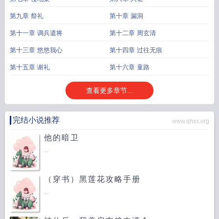
第九章 祭礼
第十章 漏洞
第十一章 调兵遣将
第十二章 周玄清
第十三章 悠悠我心
第十四章 过往无痕
第十五章 谢礼
第十六章 童路
查看更多章节...
完结小说推荐
www.qhxs.org
他的暗卫
...
（穿书）黑莲花攻略手册
...