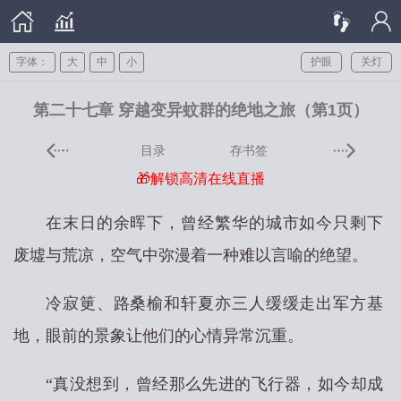
字体：
大
中
小
护眼
关灯
第二十七章 穿越变异蚊群的绝地之旅（第1页）
目录
存书签
🎁解锁高清在线直播
在末日的余晖下，曾经繁华的城市如今只剩下
废墟与荒凉，空气中弥漫着一种难以言喻的绝望。
冷寂筻、路桑榆和轩夏亦三人缓缓走出军方基
地，眼前的景象让他们的心情异常沉重。
“真没想到，曾经那么先进的飞行器，如今却成