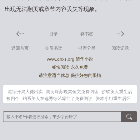
出现无法翻页或章节内容丢失等现象。
目录
存书签
返回首页
会员书架
书库分类
阅读记录
www.qhxs.org 清华小说
畅快阅读 永久免费
请注意适当休息 保护好您的眼睛
港综开局大佬出卖
周衍琛苏晚棠全文免费阅读
骄软美人重生后
被四个
钓系美人在选秀综艺爆红了免费阅读
资本小姐重生后怀
灵泉双宝去随军
闭关十年下山已无敌
对比后她破大防境界
海王
为什么玩了想要稳定下来呢
资本家小姐重生后怀灵泉双胎瓜蛋免
费
周衍琛苏晚棠免费阅读最新章节
闭关十年出山即无敌
港片开
局救大B哥全文
娇软美人重生全文阅读
岑婧怡和顾延卿免费阅
读
海王攻略技巧揭秘
海王会选择什么样的目标
投资女帝老婆我
第一百度百科
姐姐不谈年下 俞白
苏妗周妄
邓倩林瑶免费阅读