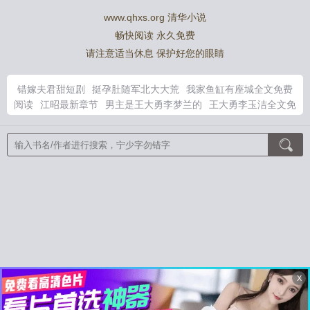
www.qhxs.org 清华小说
畅快阅读 永久免费
请注意适当休息 保护好您的眼睛
错嫁夫君甜短剧
挺孕肚随军北大大荒
我家鱼缸有座城全文免费
阅读
江昭最新章节
男主是王大勇李梦兰的
王大勇李玉洁全文免
费
江昭阳白薇全文免费阅读最新章节
错嫁夫君宠上瘾短剧
我的
女团爆红了 校对版
免费读主人公江昭阳赵珊全部章节小
这么漂
亮的会是炮灰吗
王大勇李梦兰哪里看
江昭昭
穿越三角州成为最
强战神
青云美人志 第94章
至尊剑魂老婆有多强
你选白月光我
离婚改嫁你哭什么
至尊剑魂
主角江昭阳从乡镇到
月上青梅全文
免费阅读无弹窗
南城婚事
夜兔也不能追我们老师啊！
娱乐：演
员的快乐我想象到了
我真的控制不住自己
官鼎徐涛周鹏程全集
阅读
朕那失忆的白月光
咸鱼小炮灰也能万人迷吗
幸福的虎杖一
家
[娱乐圈]钓系美人与巨星之推拉哲学
虎杖他爸和脑花酱可是纯
爱啊！
失忆后和阴湿绿茶夫君he了
婚后沉眠
跟前任参加恋综
后
及川弟弟被枭谷盯上了？
玩游戏玩出个编制
摩拉克斯今天也
X
是卷王魅魔[综原神/崩铁]
都说了术式不是穿墙
对照组女配傍上
年代文大佬
直播：朕在大秦的悠闲皇帝生活！
男扮女装嫁状元