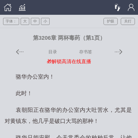
字体：
大
中
小
护眼
关灯
第3206章 两杯毒药（第1页）
目录
存书签
🎁解锁高清在线直播
骆华办公室内！
此时！
袁朝阳正在骆华的办公室内大吐苦水，尤其是
对黄镇东，他几乎是破口大骂的那种！
骆华只能安慰，今天常委会的种种反常，让他