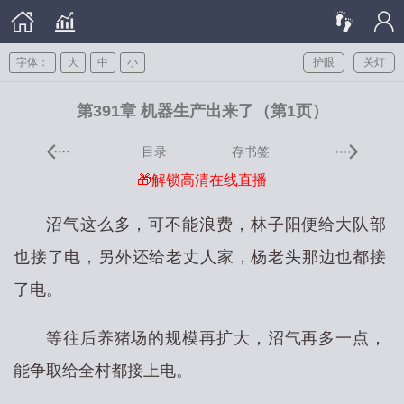
字体：
大
中
小
护眼
关灯
第391章 机器生产出来了（第1页）
目录
存书签
🎁解锁高清在线直播
沼气这么多，可不能浪费，林子阳便给大队部
也接了电，另外还给老丈人家，杨老头那边也都接
了电。
等往后养猪场的规模再扩大，沼气再多一点，
能争取给全村都接上电。