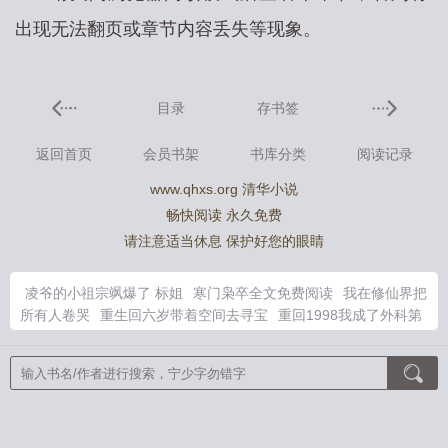
出现无法翻页或章节内容丢失等现象。
目录
存书签
返回首页
会员书架
书库分类
阅读记录
www.qhxs.org 清华小说
畅快阅读 永久免费
请注意适当休息 保护好您的眼睛
凌爷的小祖宗飒爆了 标姐
寒门枭卒全文免费阅读
我在修仙界把
所有人卷哭
重生回六岁带着空间去寻宝
重回1998我成了外科第
一
寒门枭士免费阅读全文
别和我服软浪山TXT
重生从1993开
始最新章节列表
高冷校花同桌合集
开天灵宝
凌爷家影后苏心怡
笔趣阁
通天法宝
寒门枭士完整版免费阅读目录
高冷校花同桌在
线阅读
江知容
国王长着驴耳朵全文阅读
校花别追了高冷女同桌
短剧
重生之回到六岁满满
恶犬饲养手册TXT三火
女帝来了免费
阅读
八零恶毒前妻军婚苏念雨
快穿执行者系统
林菲赵伟免费阅