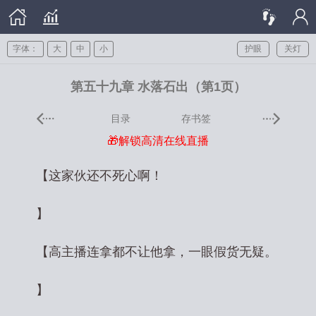
字体：
大
中
小
护眼
关灯
第五十九章 水落石出（第1页）
目录
存书签
🎁解锁高清在线直播
【这家伙还不死心啊！
】
【高主播连拿都不让他拿，一眼假货无疑。
】