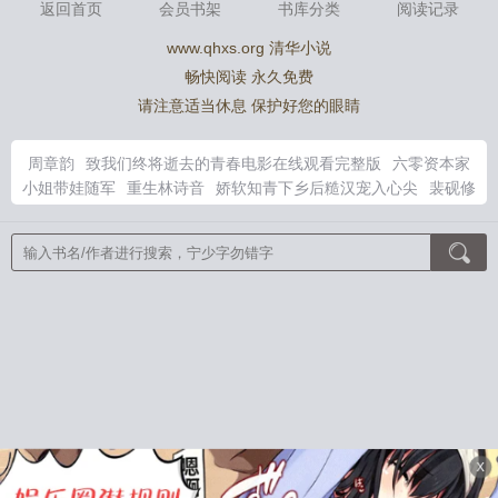
返回首页
会员书架
书库分类
阅读记录
www.qhxs.org 清华小说
畅快阅读 永久免费
请注意适当休息 保护好您的眼睛
周章韵
致我们终将逝去的青春电影在线观看完整版
六零资本家
小姐带娃随军
重生林诗音
娇软知青下乡后糙汉宠入心尖
裴砚修
苏
候门主母重生日常
陈临江
娇软知青糙汉最新章节
陆昶林诗
诗全文免费最新章节列
六零资本家大小姐搬空家产去随军免费阅
读
谢观砚林茉短剧免费播放
阮驰
贺羡棠沈澈免费阅读
赵停聿
沈雾眠最新章节免费阅读
夜夜
六零空间资本家小姐带崽去随军
浅念时光
谢观砚林茉是哪部剧的
赵琰最新章节
林诗诗和陆昶的
免费阅读
失控兽夫已沦陷，恶毒雌性好难逃
穿成废柴魔法师，
那就从零开始
永的日记
从末世穿越兽世，她躺赢了
念星澍煦
重生之穿越时空我有系统
都市狂龙
不做英雄的我有什么错
重
生1962：从打猎开始新生
错付三年，离婚后我震惊全世界
重生
末世前，体内老爷爷每天教我一项新能力
清妖
训练家岂是如此
不便之物
引风诀：华洲风起
绝色雌性恶毒？我明明好孕万人迷
X
穿越成天女兽的我不想进化
残女被弃婚，嫁灾星王爷独步天下