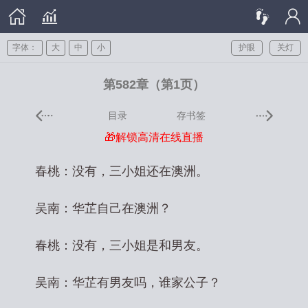
字体：
大
中
小
护眼
关灯
第582章（第1页）
目录
存书签
🎁解锁高清在线直播
春桃：没有，三小姐还在澳洲。
吴南：华芷自己在澳洲？
春桃：没有，三小姐是和男友。
吴南：华芷有男友吗，谁家公子？