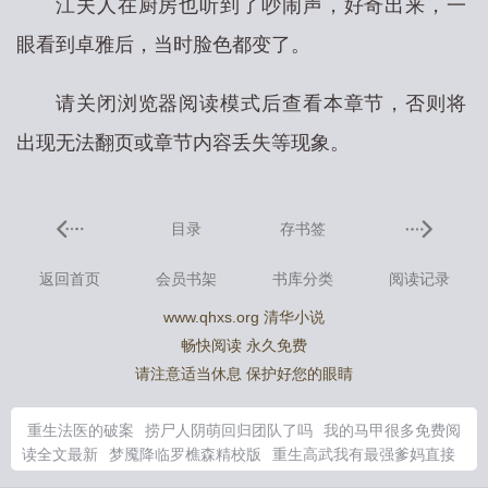
江夫人在厨房也听到了吵闹声，好奇出来，一
眼看到卓雅后，当时脸色都变了。
请关闭浏览器阅读模式后查看本章节，否则将
出现无法翻页或章节内容丢失等现象。
目录
存书签
返回首页
会员书架
书库分类
阅读记录
www.qhxs.org 清华小说
畅快阅读 永久免费
请注意适当休息 保护好您的眼睛
重生法医的破案
捞尸人阴萌回归团队了吗
我的马甲很多免费阅
读全文最新
梦魇降临罗樵森精校版
重生高武我有最强爹妈直接
躺赢短剧
谢砚礼温研免费阅读全文
重生之护夫狂魔七年玉
重生