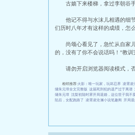
古嫱下来楼梯，拿过李朝谷
他记不得与水沫儿相遇的细
们历时八年才有这样的成绩，怎
尚颂心看见了，急忙从自家
的，没有了你不会说话吗！”教训
请勿开启浏览器阅读模式，
相邻推荐:
火影：唯一玩家，玩坏忍界
凌霄凌
熥朱元璋全文完整版
这届死刑犯的遗产过于离谱
熥朱元璋
沈梨初陆时霁开局退婚，这位世子我不
陷后，女配跑路了
凌霄凌沧澜小说笔趣阁
开局退