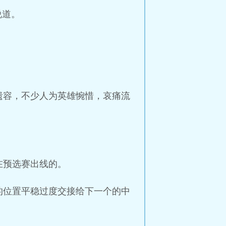
说道。
。
。
遗容，不少人为英雄惋惜，哀痛流
在预选赛出线的。
的位置平稳过度交接给下一个的中