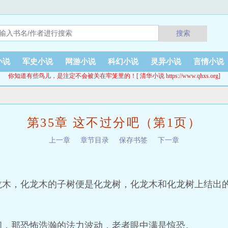
搜索
小说
军史小说
网游小说
科幻小说
灵异小说
言情小说
你知道有些鸟儿，是注定不会被关在牢笼里的！[ 清华小说 https://www.qhxs.org]
第35章 这不过分吧（第1页）
上一章
章节目录
保存书签
下一章
龙木，化龙木的子树便是化龙树，化龙木和化龙树上结出
间，那恐怖浩瀚的法力波动，老者眼中满是惊恐。