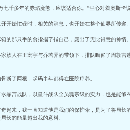
万七千多年的赤焰魔熊，应该适合你。”尘心对着奥斯卡
大开开始忙碌时，相关的消息，也开始在整个仙界所传递
李箱的那只手的食指指了指自己，露出了无比得意的神情
乔家族人在王宏宇与乔若霁的带领下，排队瞻仰了周敦吉
肋骨断了两根，起码半年都得在医院疗养。
了水晶宫战队，以皇斗战队全员魂宗级的实力，也是能够
好奇起来，我一直知道他是我们的保护伞，是为了将局长
是局长的能量超出我的意料。