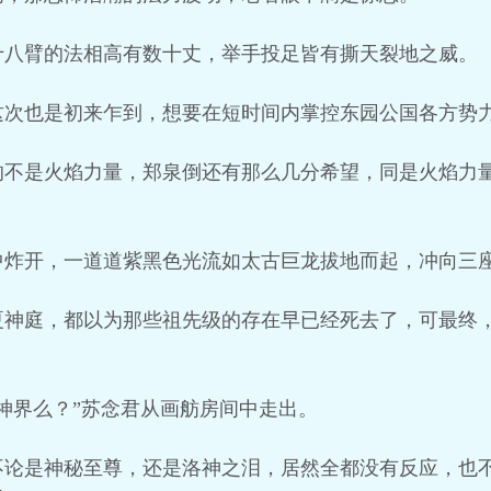
十八臂的法相高有数十丈，举手投足皆有撕天裂地之威。
这次也是初来乍到，想要在短时间内掌控东园公国各方势
的不是火焰力量，郑泉倒还有那么几分希望，同是火焰力
中炸开，一道道紫黑色光流如太古巨龙拔地而起，冲向三
夏神庭，都以为那些祖先级的存在早已经死去了，可最终
神界么？”苏念君从画舫房间中走出。
不论是神秘至尊，还是洛神之泪，居然全都没有反应，也