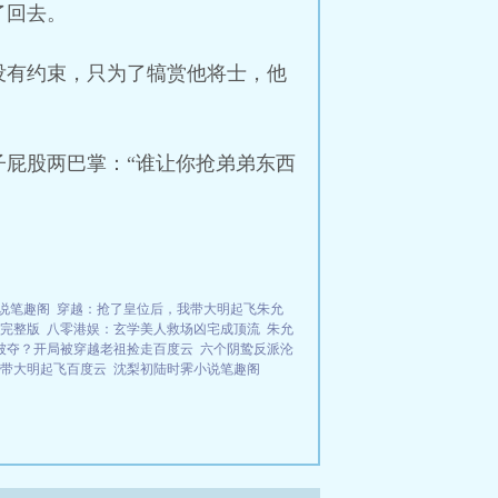
了回去。
没有约束，只为了犒赏他将士，他
屁股两巴掌：“谁让你抢弟弟东西
说笔趣阁
穿越：抢了皇位后，我带大明起飞朱允
完整版
八零港娱：玄学美人救场凶宅成顶流
朱允
被夺？开局被穿越老祖捡走百度云
六个阴鸷反派沦
带大明起飞百度云
沈梨初陆时霁小说笔趣阁