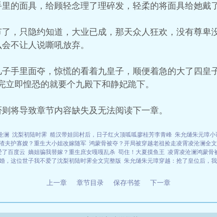
手里的面具，给顾轻念理了理碎发，轻柔的将面具给她戴
节了，只隐约知道，大业已成，那天众人狂欢，没有尊卑
么会不让人说嘶吼放弃。
儿子手里面夺，惊慌的看着九皇子，顺便着急的大了四皇子
完立即惶恐的就要个九殿下和静妃跪下。
否则将导致章节内容缺失及无法阅读下一章。
沧澜
沈梨初陆时霁
糙汉带娃回村后，日子红火顶呱呱廖桂芳李青峰
朱允熥朱元璋小
渣夫护寡嫂？重生大小姐改嫁随军
鸿蒙骨被夺？开局被穿越老祖捡走凌霄凌沧澜全文
爱了百度云
嫡姐骗我替嫁？重生庶女嘎嘎乱杀
苟住！大夏摸鱼王
凌霄凌沧澜鸿蒙骨
婚，这位世子我不爱了沈梨初陆时霁全文完整版
朱允熥朱元璋穿越：抢了皇位后，我
上一章
章节目录
保存书签
下一章