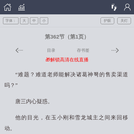
字体：
大
中
小
护眼
关灯
第362节（第1页）
目录
存书签
🎁解锁高清在线直播
“难题？难道老师能解决诸葛神弩的售卖渠道
吗？”
唐三内心疑惑。
他的目光，在玉小刚和雪龙城主之间来回移
动。