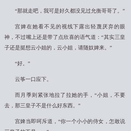
“那就走吧，我可是好久都没见过允衡哥哥了。”
宫婢在她看不见的视线下露出轻蔑厌弃的眼
神，不过嘴上还是带了点欣喜的语气道：“其实三皇
子还是挺想云小姐的，云小姐，请随奴婢来。”
“好。”
云筝一口应下。
而月季则紧张地拉了拉她的手，“小姐，不要
去，那三皇子不是什么好东西。”
宫婢当即呵斥道，“你一个小小的侍女，怎敢说