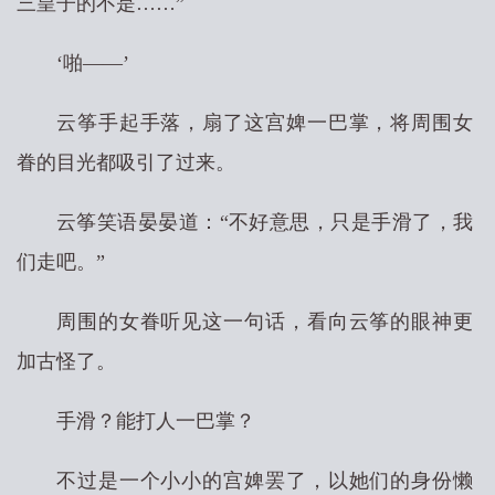
三皇子的不是……”
‘啪——’
云筝手起手落，扇了这宫婢一巴掌，将周围女
眷的目光都吸引了过来。
云筝笑语晏晏道：“不好意思，只是手滑了，我
们走吧。”
周围的女眷听见这一句话，看向云筝的眼神更
加古怪了。
手滑？能打人一巴掌？
不过是一个小小的宫婢罢了，以她们的身份懒