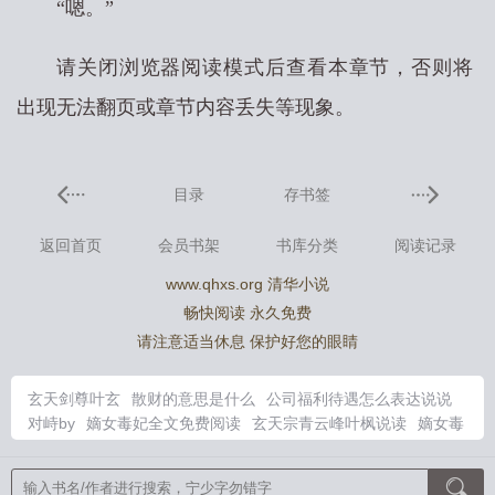
“嗯。”
请关闭浏览器阅读模式后查看本章节，否则将
出现无法翻页或章节内容丢失等现象。
目录
存书签
返回首页
会员书架
书库分类
阅读记录
www.qhxs.org 清华小说
畅快阅读 永久免费
请注意适当休息 保护好您的眼睛
玄天剑尊叶玄
散财的意思是什么
公司福利待遇怎么表达说说
对峙by
嫡女毒妃全文免费阅读
玄天宗青云峰叶枫说读
嫡女毒
妃最新章节
女友带男闺蜜求男友复合结果如何
散财一般是什么
人
我的天师身份藏不住了
青玄宗叶清雪全集
女友带男闺蜜上节