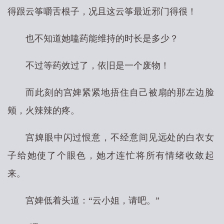
得跟云筝嚼舌根子，况且这云筝最近邪门得很！
也不知道她嗑药能维持的时长是多少？
不过等药效过了，依旧是一个废物！
而此刻的宫婢紧紧地捂住自己被扇的那左边脸
颊，火辣辣的疼。
宫婢眼中闪过恨意，不经意间见远处的白衣女
子给她使了个眼色，她才连忙将所有情绪收敛起
来。
宫婢低着头道：“云小姐，请吧。”