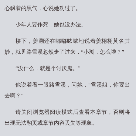
心飘着的黑气，心说她劝过了。
少年人要作死，她也没办法。
楼下，姜溯还在嘟嘟哝哝地说着姜栩栩莫名其
妙，就见路雪溪忽然走了过来，“小溯，怎么啦？”
“没什么，就是个讨厌鬼。”
他说着看一眼路雪溪，问她，“雪溪姐，你要出
去啊？”
请关闭浏览器阅读模式后查看本章节，否则将
出现无法翻页或章节内容丢失等现象。