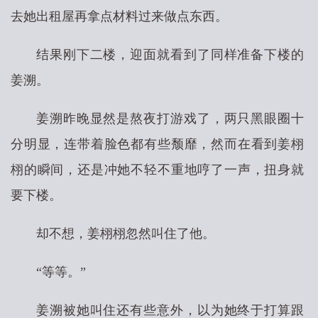
去她出租屋再拿点材料过来做点东西。
结果刚下二楼，迎面就看到了同样准备下楼的
姜溯。
姜溯昨晚显然是熬夜打游戏了，两只黑眼圈十
分明显，连带着脸色都有些颓靡，然而在看到姜栩
栩的瞬间，还是冲她不轻不重地哼了一声，扭身就
要下楼。
却不想，姜栩栩忽然叫住了他。
“等等。”
姜溯被她叫住还有些意外，以为她终于打算跟