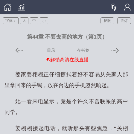
字体：
大
中
小
护眼
关灯
第44章 不要去高的地方（第1页）
目录
存书签
🎁解锁高清在线直播
姜家姜栩栩正仔细擦拭着好不容易从关家人那
里拿回来的手镯，放在台边的手机忽然响起。
她一看来电显示，竟是个许久不曾联系的高中
同学。
姜栩栩接起电话，就听那头有些焦急，“关栩