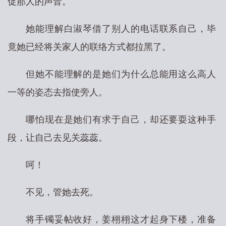
促那人的声音。
她能理解白淑琴借了别人的电话联系自己，毕
竟她已经将关家人的联络方式都拉黑了。
但她不能理解的是她们为什么总能用这么高人
一等的姿态去指使旁人。
哪怕现在是她们有求于自己，却还要耍这种手
段，让自己去见关蕊蕊。
呵！
不见，管她去死。
将手镯妥帖收好，姜栩栩这才起身下楼，准备