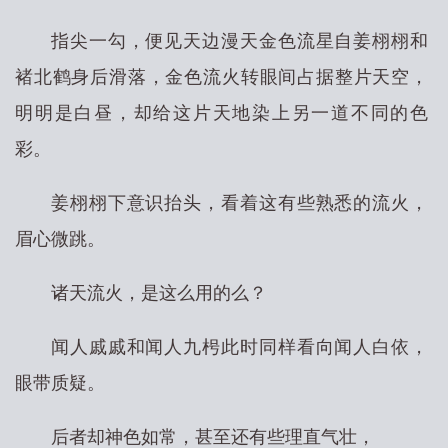
指尖一勾，便见天边漫天金色流星自姜栩栩和
褚北鹤身后滑落，金色流火转眼间占据整片天空，
明明是白昼，却给这片天地染上另一道不同的色
彩。
姜栩栩下意识抬头，看着这有些熟悉的流火，
眉心微跳。
诸天流火，是这么用的么？
闻人戚戚和闻人九枵此时同样看向闻人白依，
眼带质疑。
后者却神色如常，甚至还有些理直气壮，