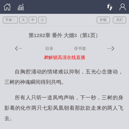
字体：
大
中
小
护眼
关灯
第1282章 番外 大婚3（第1页）
目录
存书签
🎁解锁高清在线直播
自胸腔涌动的情绪难以抑制，五光心念微动，
三树的神魂瞬间得到共鸣。
所有人只听一道凤鸣声响，下一秒，三树的身
影蓦的化作两只七彩凤凰朝着那款款走来的两人飞
去。