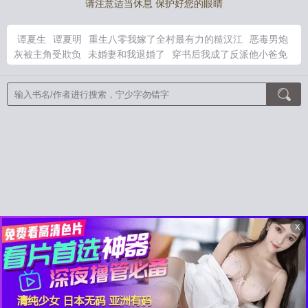
请注意适当休息 保护好您的眼睛
谭夏生
谭夏明
重生八零我嫁了全村最有力的糙汉江
恶毒男炮
灰被主角受欺负
未婚妻和我退婚了
穿书后我成了反派他小爸免
费阅读全文
转成a就没事仍然逃不过强制爱漫画最新章节更新时
间
八尺门剧情简介
八尺门的辩护人百科
未婚妻退婚后她绝艳登
场
穿越后被退婚赐婚的
引他沉沦作by江询之全文阅读
穿书后
我成了疯批仙尊的
恶毒炮灰男配自救推荐
恶毒炮灰男频合集
天
命截胡免费阅读
未婚妻退婚我撤出投资短剧
重回1998 在线阅
读
转成爱就没事仍然逃不过强制爱番外
引她沉沦的最新章节
消
失十五年，孩子妈穿回来了！
此夜逢君
神算萌妻：傅太太才是
玄学真大佬
皇室奶团萌翻全京城
探个案吧
京港月光
锦帐春
深
第一瞳术师
我和软萌女友的恋爱日常
穿成孩子妈，奋斗成赢
家
喜棺开，百鬼散，王妃她从地狱来
岁岁大喊一声爹，拔腿冲
进金銮殿！
君夫人的马甲层出不穷
绝世天命大反派
X