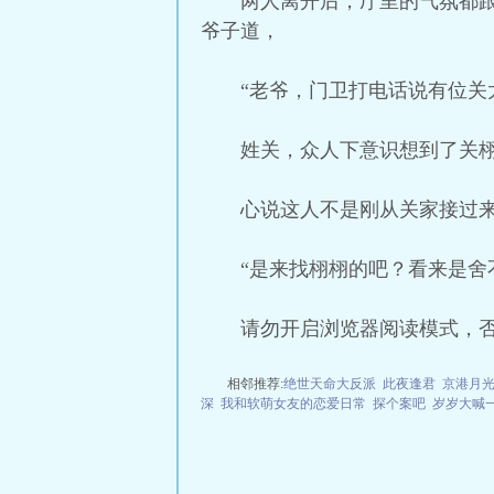
两人离开后，厅里的气氛都
爷子道，
“老爷，门卫打电话说有位关
姓关，众人下意识想到了关
心说这人不是刚从关家接过
“是来找栩栩的吧？看来是舍
请勿开启浏览器阅读模式，
相邻推荐:
绝世天命大反派
此夜逢君
京港月
深
我和软萌女友的恋爱日常
探个案吧
岁岁大喊