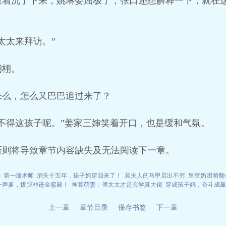
跟着沉了下来，姚琳委屈极了，张口还想解释一下，就在
太太来拜访。”
栩栩。
来么，怎么又巴巴追过来了？
不得这孩子呢。”姜家三婶笑着开口，也是缓和气氛。
否则将导致章节内容缺失及无法阅读下一章。
光
第一瞳术师
消失十五年，孩子妈穿回来了！
君夫人的马甲层出不穷
皇室奶团萌翻
一声爹，拔腿冲进金銮殿！
神算萌妻：傅太太才是玄学真大佬
穿成孩子妈，奋斗成赢
上一章
章节目录
保存书签
下一章