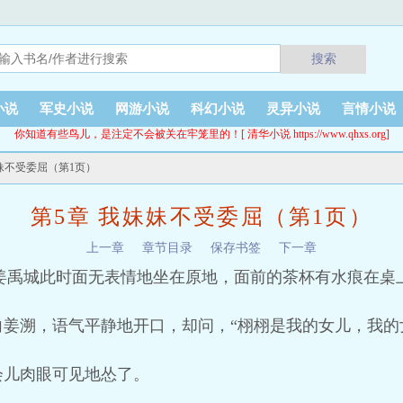
搜索
小说
军史小说
网游小说
科幻小说
灵异小说
言情小说
你知道有些鸟儿，是注定不会被关在牢笼里的！[ 清华小说 https://www.qhxs.org]
妹妹不受委屈（第1页）
第5章 我妹妹不受委屈（第1页）
上一章
章节目录
保存书签
下一章
姜禹城此时面无表情地坐在原地，面前的茶杯有水痕在桌
姜溯，语气平静地开口，却问，“栩栩是我的女儿，我的
会儿肉眼可见地怂了。