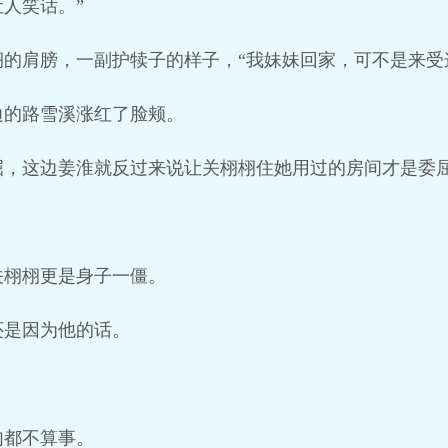
人笑话。”
的肩膀，一副护犊子的样子，“我妹妹回家，可不是来受
边的路雪溪涨红了脸颊。
屈，这边姜淮就反过来说让关栩栩住她用过的房间才是委
关栩栩更是身子一僵。
还是因为他的话。
句都不算事。