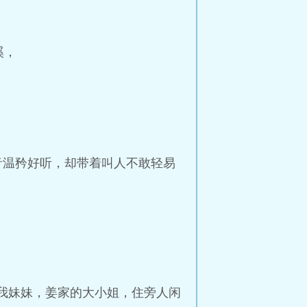
溪，
音温矜好听，却带着叫人不敢轻易
是我妹妹，姜家的大小姐，住旁人闲