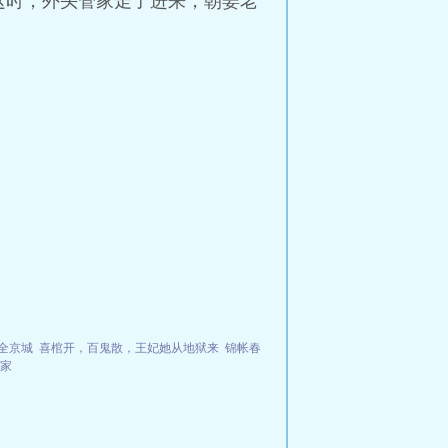
这时，外头管家走了进来，朝姜老
全京城
喜棺开，百鬼散，王妃她从地狱来
锦帐春
家