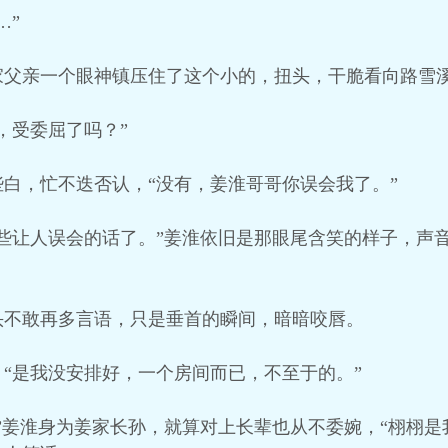
…”
家父亲一个眼神镇压住了这个小的，扭头，干脆看向路雪
，受委屈了吗？”
白，忙不迭否认，“没有，姜淮哥哥你误会我了。”
些让人误会的话了。”姜淮依旧是那眼尾含笑的样子，声
头不敢再多言语，只是垂首的瞬间，暗暗咬唇。
“是我没安排好，一个房间而已，不至于的。”
”姜淮身为姜家长孙，就算对上长辈也从不委婉，“栩栩