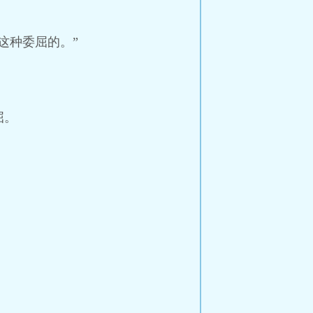
这种委屈的。”
屈。