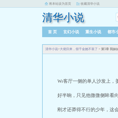
将本站设为首页
收藏清华小说
清华小说
首 页
玄幻小说
重生小说
都市
清华小说
>
大佬归来，假千金她不装了
> 第5章 我
Wr客厅一侧的单人沙发上，
好半晌，只见他微微侧眸看向
刚才还莽得不行的少年，这