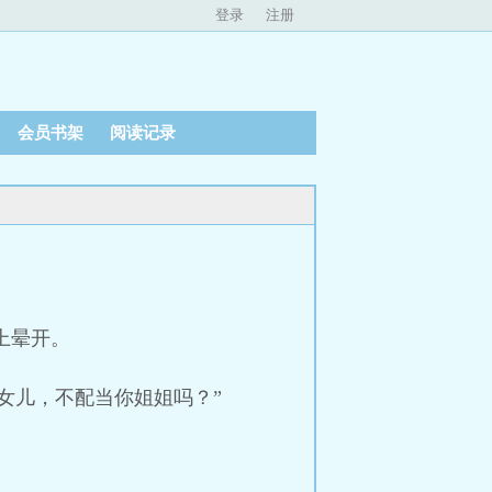
登录
注册
会员书架
阅读记录
上晕开。
女儿，不配当你姐姐吗？”