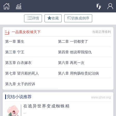
详情
收藏
切换成倒序
一品凰女权倾天下
当前正序排列
第一章 重生
第二章 一切都变了
第三章 宁王
第四章 他说帮我报仇
第五章 白衣嫁衣
第六章 再死一次
第七章 望月殿的死人
第八章 用狗肠给贵妃治病
第九章 太子的控诉
完结小说推荐
www.qhxs.org
在诡异世界变成蜘蛛精
...