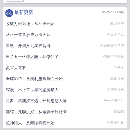
最新更新
www.qhxs.org
收徒万倍返还：从斗破开始
傲月长空
从正一道童肝成万法天师
今日不早八
星铁，开局捡到星神昔涟
哀丽秘榭的昔涟
当了五十亿年太阳，我修仙了
传说中的葡萄
灵宝大道君
芥子上
全球影帝：从美利坚捡属性开始
蜂蜜瓜子
综漫，不正常世界的恶魔猎人
宇智波番长
斗罗：武魂罗三炮，开局忽悠大师
拾一片当年叶
港综：扎职洪兴，从矮骡子到财阀
呦呦晨
超神猎人：从照顾青梅开始
一条小白蛇