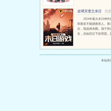
全球灾变之末日
我
游戏
2024年最火末日神
和善良不能拯救世人。那
次，我选择杀戮。我于死
生，亦如烈日下的罪恶。
剑神我震惊全球已在快看
线，感...
本站所