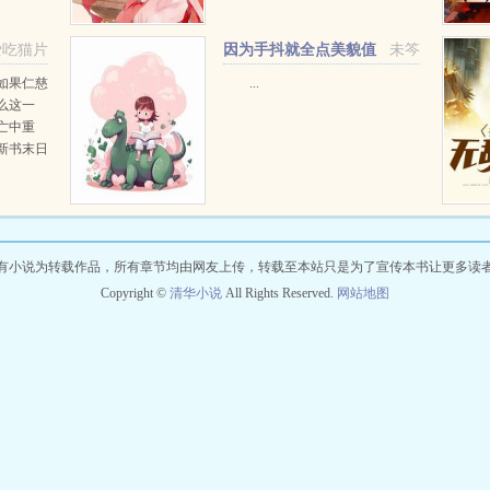
某男主认清你自己，我们只是彼此
利用而已。（一...
爱吃猫片
因为手抖就全点美貌值
未笒
了［无限］
作如果仁慈
...
么这一
亡中重
新书末日
漫画上
有小说为转载作品，所有章节均由网友上传，转载至本站只是为了宣传本书让更多读
Copyright ©
清华小说
All Rights Reserved.
网站地图