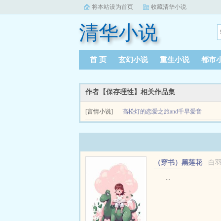
将本站设为首页
收藏清华小说
清华小说
首 页
玄幻小说
重生小说
都市
作者【保存理性】相关作品集
[言情小说]
高松灯的恋爱之旅and千早爱音
的忧郁
双指止不住得搓揉光滑的咖啡杯的杯壁，你从未像
宁。你17岁，算是一支小有名气的乐队的主唱兼作词。
（穿书）黑莲花
白
攻略手册
...