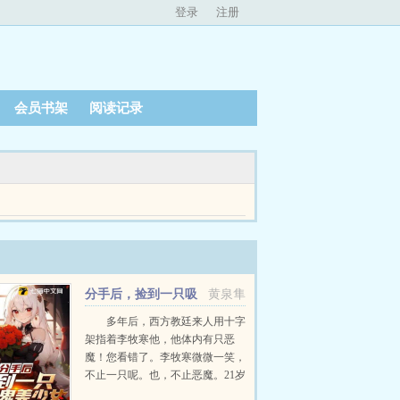
登录
注册
会员书架
阅读记录
令你难以启齿的少年的初夜都未曾让你如此心神不
分手后，捡到一只吸
黄泉隼
血鬼美少女
多年后，西方教廷来人用十字
架指着李牧寒他，他体内有只恶
魔！您看错了。李牧寒微微一笑，
不止一只呢。也，不止恶魔。21岁
那年，一穷二白被青梅竹马女友抛