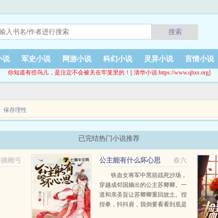
搜索
小说
军史小说
网游小说
科幻小说
灵异小说
言情小说
你知道有些鸟儿，是注定不会被关在牢笼里的！[ 清华小说 https://www.qhxs.org]
保存理性
已完结热门小说推荐
现在这样紧张过，即使是与乐队成员们的初次登台演出都没令你如此手足无措，即使是
自小上的是男校却并...
羽摘雕弓
公主能有什么坏心思
春六
铁血女将军中黑箭战死沙场，
穿越成邻国嫡出的公主苏卿卿。一
道和亲圣旨让苏卿卿重回故土。捏
捏拳，抖抖肩，我倒要看看到底是
哪个王八蛋害死的我！（一年前）