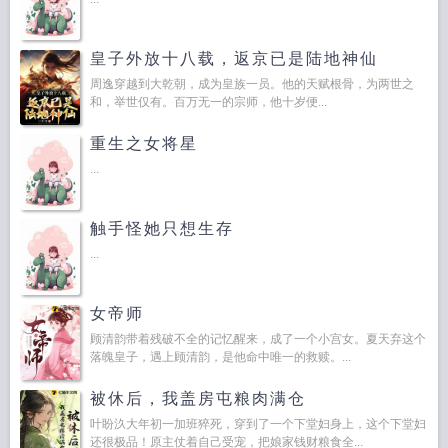
皇子外放十八载，返京已是陆地神仙
周逸穿越到大乾朝，成为皇族一员。他的天赋根骨，为两世之
和，举世仅有。百万无一的宗师，他十岁便...
重生之女将星
...
触手怪她只想生存
...
女帝师
顾清韵带着残破不全的记忆醒来，成了一个小宫女。夏天弃这个
落魄皇子，遇上顾清韵，是他命中唯一的救赎。...
被休后，我盖房屯粮肉满仓
叶盼汣大年初一加班猝死，穿到了一个下堂妇身上，这个下堂妇
还很极品！原主仗着自己受宠，把娘家钱财粮食全...