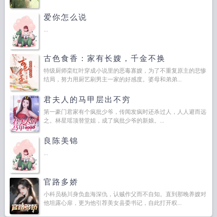
爱你怎么说
...
古色食香：家有长嫂，千金不换
特级厨师栾红叶穿成小说里的恶毒寡嫂，为了不重复原主的悲惨
结局，努力用厨艺刷男主一家的好感度。婆母和弟弟...
君夫人的马甲层出不穷
第一豪门君家有个疯批少爷，传闻发疯时还杀过人，人人避而远
之。林星瑶顶替堂姐，成了疯批少爷的新娘。...
良陈美锦
...
官路多娇
小科员杨川身负血海深仇，认贼作父而不自知。直到那晚养嫂对
他坦露心扉，更为他引荐美女县委书记，自此打开权...