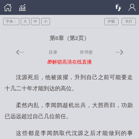
字体：
大
中
小
护眼
关灯
第6章（第2页）
目录
存书签
🎁解锁高清在线直播
沈源死后，他被拔擢，升到自己之前可能要走
十几二十年才能到达的高位。
柔然内乱，李闻鹊趁机出兵，大胜而归，功勋
已远远超过自己几位前任。
这些都是李闻鹊取代沈源之后才能做到的事