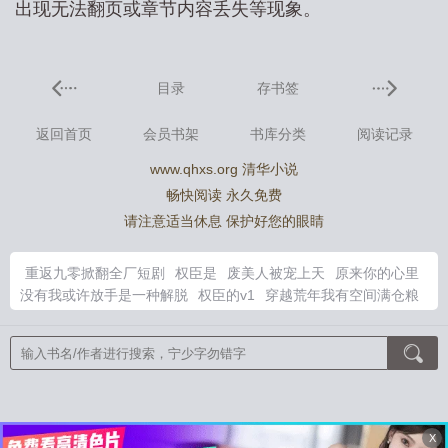
出现无法翻页或章节内容丢失等现象。
目录
存书签
返回首页
会员书架
书库分类
阅读记录
www.qhxs.org 清华小说
畅快阅读 永久免费
请注意适当休息 保护好您的眼睛
重返九零掀翻全厂短剧
权臣是
废美人被宠上天
原来你的心里
没有我或许放手是一种解脱
权臣的v1
穿越荒年我有空间满仓粮
权臣和世家女暗里的
青春的迷茫完整版
喜羊羊与灰太狼之黑暗
能量
修仙模拟器传道事件全攻略
权臣是wxsr
活死人之黎明 电
影观看
貂珰正文番外
恋爱七年拿婚礼当赌注的
废物美貌兄长
by匿名咸鱼
喜羊羊与灰太狼之黑暗降临 绿草如茵的家园
恋爱七
年老婆提分手免费阅读
喜羊羊与灰太狼第八集黑夜之战
你的虎
牙txt麦香鸡
重返1998从收破烂到重工巨头
奇洛李维斯回信
雪
X