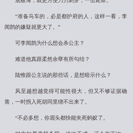
底板薄，就更方便刀刃刺穿，一击毙命。
“准备马车的，必是都护府的人，这样一看，李
闻鹊的嫌疑就更大了。”
可李闻鹊为什么想会杀公主？
难道他真跟柔然余孽有所勾结？
陆惟跟公主说的那些话，是想暗示什么？
风至越想越觉得可能性很大，但又不够证据确
凿，一时拐入死胡同里绕不出来了。
“不必多想，你眉头都快能夹死蚂蚁了。