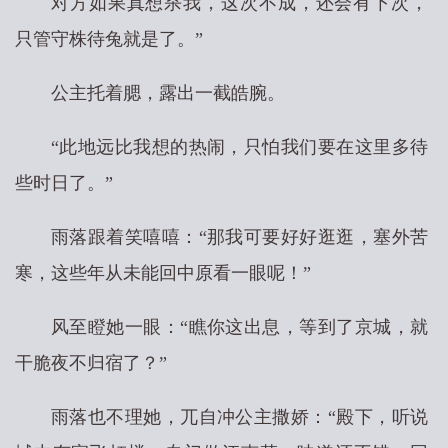
对方如果真想杀我，这次不成，还会有下次，
只管守株待兔就是了。”
公主托着腮，露出一截皓腕。
“此地远比我想的热闹，只怕我们要在这里多待
些时日了。”
雨落跟着笑嘻嘻：“那我可要好好逛逛，塞外苦
寒，这些年从未能回中原看一眼呢！”
风至瞪她一眼：“瞧你这出息，等到了京城，就
干脆夜不归宿了？”
雨落也不理她，兀自冲公主撒娇：“殿下，听说