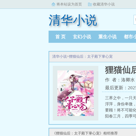
将本站设为首页
收藏清华小说
清华小说
首 页
玄幻小说
重生小说
都市
清华小说
>
狸猫仙后：太子殿下掌心宠
狸猫仙
作 者：洛卿水
最后更新：2025-0
三界之中，一只
浮萍，身份卑微
要顾！将不可能
阳春三月，四季可
《狸猫仙后：太子殿下掌心宠》相邻推荐