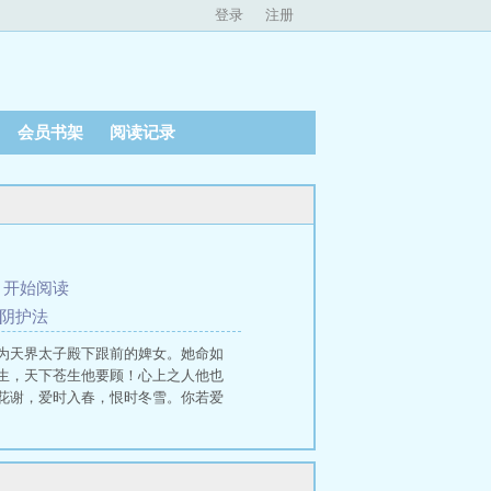
登录
注册
会员书架
阅读记录
、
开始阅读
山阴护法
为天界太子殿下跟前的婢女。她命如
生，天下苍生他要顾！心上之人他也
花谢，爱时入春，恨时冬雪。你若爱