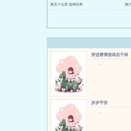
第五十九章 送神识草
第
穿进赛博游戏后干掉
BOSS成功上位
...
岁岁平安
...