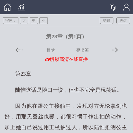
字体：
大
中
小
护眼
关灯
第23章（第1页）
目录
存书签
🎁解锁高清在线直播
第23章
陆惟这话是随口一说，但也不完全是玩笑话。
因为他在跟公主接触中，发现对方无论拿剑也
好，用那天蚕丝也罢，都很习惯于作出抽的动作，
加上她自己说过用王杖抽过人，所以陆惟推测公主