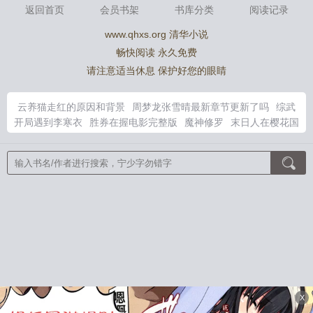
返回首页
会员书架
书库分类
阅读记录
www.qhxs.org 清华小说
畅快阅读 永久免费
请注意适当休息 保护好您的眼睛
云养猫走红的原因和背景
周梦龙张雪晴最新章节更新了吗
综武
开局遇到李寒衣
胜券在握电影完整版
魔神修罗
末日人在樱花国
开局融合圣主
修罗魔帝
道教陈法兰
寻蛇纪
电影寻什么蛇记
寻觅蛇足迹最简单三个步骤
综武开局娶李寒衣开盲盒变强
天尊
狂风
狂魔战尊境界划分
综武开局李寒衣带娃堵我门
张梦龙周雪
晴
舰娘世界的红色舰队最新章节
修罗神修罗魔剑
末世人在樱花
国开局百倍返还
综武开局李寒衣霸气出场
八零娇软美人，二婚
高嫁硬汉后被宠哭了
狸猫仙后：太子殿下掌心宠
奇洛李维斯回
信
够野
幸臣
嫡姐人淡如菊，重生庶妹天生脾气爆不好惹
亲爱
的，御猫殿下
小怪物，你走错片场了！
触手怪她只想生存
太傅
大人，夫人又爬墙了
谁还不是小公举
给卫莱的一封情书
重生七
零俏媳妇
神级强者在都市
怪物复苏
一日闪婚：捡个总裁来恋
X
爱
雪中悍刀行
农家团宠小福妞
冉冉月光
诱吻月亮