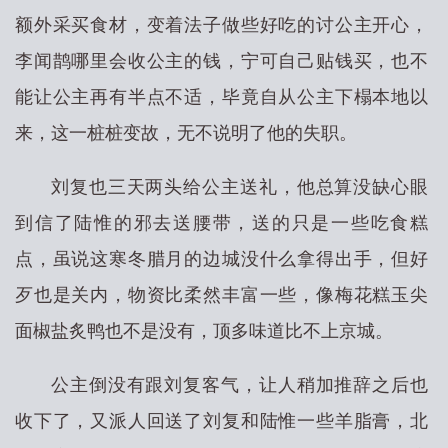
额外采买食材，变着法子做些好吃的讨公主开心，
李闻鹊哪里会收公主的钱，宁可自己贴钱买，也不
能让公主再有半点不适，毕竟自从公主下榻本地以
来，这一桩桩变故，无不说明了他的失职。
刘复也三天两头给公主送礼，他总算没缺心眼
到信了陆惟的邪去送腰带，送的只是一些吃食糕
点，虽说这寒冬腊月的边城没什么拿得出手，但好
歹也是关内，物资比柔然丰富一些，像梅花糕玉尖
面椒盐炙鸭也不是没有，顶多味道比不上京城。
公主倒没有跟刘复客气，让人稍加推辞之后也
收下了，又派人回送了刘复和陆惟一些羊脂膏，北