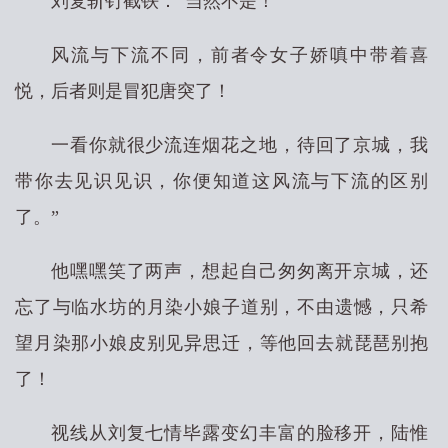
刘复斩钉截铁：“当然不是！
风流与下流不同，前者令女子娇嗔中带着喜
悦，后者则是冒犯唐突了！
一看你就很少流连烟花之地，待回了京城，我
带你去见识见识，你便知道这风流与下流的区别
了。”
他嘿嘿笑了两声，想起自己匆匆离开京城，还
忘了与临水坊的月染小娘子道别，不由遗憾，只希
望月染那小娘皮别见异思迁，等他回去就琵琶别抱
了！
视线从刘复七情毕露变幻丰富的脸移开，陆惟