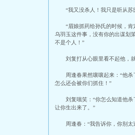
“我又没杀人！我只是听从苏
“眉娘抓药给孙氏的时候，
乌羽玉这件事，没有你的出谋划
不是个人！”
刘复打从心眼里看不起他，
周逢春果然嚷嚷起来：“他
怎么还会被你们抓住！”
刘复嗤笑：“你怎么知道他
让你生出来了。”
周逢春：“我告诉你，你别太