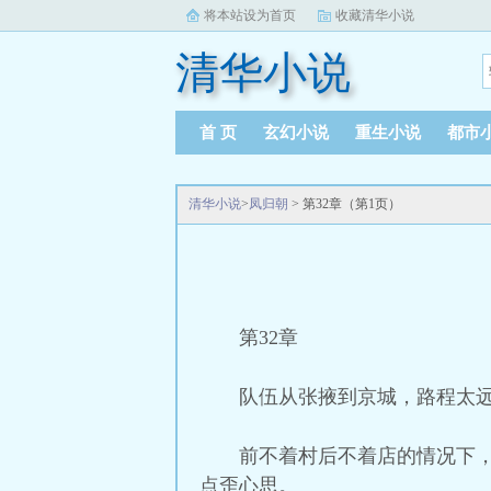
将本站设为首页
收藏清华小说
清华小说
首 页
玄幻小说
重生小说
都市
清华小说
>
凤归朝
> 第32章（第1页）
第32章
队伍从张掖到京城，路程太
前不着村后不着店的情况下
点歪心思。