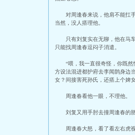
对周逢春来说，他肩不能扛
当然，没人搭理他。
只有刘复实在无聊，他在马
只能找周逢春逗闷子消遣。
“喂，我一直很奇怪，你既
方设法混进都护府去李闻鹊身边
女？间接害死孙氏，还搭上个婢女
周逢春看他一眼，不理他。
刘复又用手肘去撞周逢春的
周逢春大怒，看了看左右虎