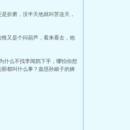
还是折磨，没半天他就叫苦连天，
陆惟又是个闷葫芦，看来看去，他
为什么不找李闻鹊下手，哪怕你想
的那都叫什么事？蛊惑孙娘子的婢