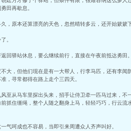
，朝廷方才修了个驿站，但条件有限，很难容纳这么多人
到勇田再歇息。
多久，原本还算漂亮的天色，忽然晴转多云，还开始簌簌
冷了。
折返回驿站休息，要么继续前行，直接在午夜前抵达勇田
度不大，但他们现在是有一大帮人，行李马匹，还有李闻
不准，寻常都得在路上走个三四天。
见风至从马车里探出头来，招手让侍卫牵一匹马过来，不
向前抓住缰绳，整个人随之翻身上马，轻轻巧巧，行云流
这一气呵成也不容易，当即引来周遭众人齐声叫好。