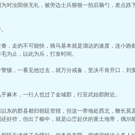
因为对汝阳侯无礼，被旁边士兵狠狠一拍后脑勺，差点跌
开。
女眷，走的不可能快，骑马基本就是溜达的速度，连小跑
炸毛为止，以此为乐，打发时间。
分警惕，一看见他过去，就万分戒备，坚决不肯开口，刘
几乎麻木，一行人也过了金城郡，行至武始郡附近。
掖以东的郡县都归朝廷管辖，但这一带地处西北，鞭长莫
倒还好些，但出了榆中，就是山峦起伏的黄土地带，偶尔