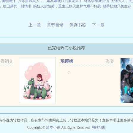
，御猫殿下
八零娇软美人，二婚高嫁硬汉后被宠哭了
奇洛李维斯回信
太傅大人，夫
亮
给卫莱的一封情书
嫡姐人淡如菊，重生庶妹天生脾气爆不好惹
触手怪她只想生存
上一章
章节目录
保存书签
下一章
已完结热门小说推荐
墨香铜臭
琅琊榜
海宴
...
有小说为转载作品，所有章节均由网友上传，转载至本站只是为了宣传本书让更多读
Copyright ©
清华小说
All Rights Reserved.
网站地图