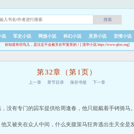
搜索
小说
军史小说
网游小说
科幻小说
灵异小说
言情小说
你知道有些鸟儿，是注定不会被关在牢笼里的！[ 清华小说 https://www.qhxs.org]
第32章（第1页）
上一章
章节目录
保存书签
下一章
远，没有专门的囚车提供给周逢春，他只能戴着手铐骑马
，他又被夹在众人中间，什么夹腹策马狂奔逃出生天全是