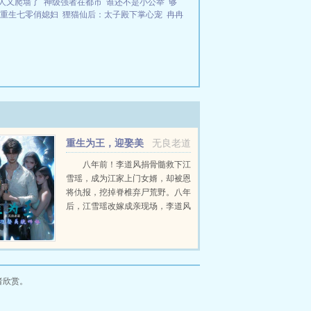
人又爬墙了
神级强者在都市
谁还不是小公举
够
重生七零俏媳妇
狸猫仙后：太子殿下掌心宠
冉冉
重生为王，迎娶美
无良老道
貌师姐
八年前！李道风捐骨髓救下江
雪瑶，成为江家上门女婿，却被恩
将仇报，挖掉脊椎弃尸荒野。八年
后，江雪瑶改嫁成亲现场，李道风
强势归来。开启强势之路。...
者欣赏。