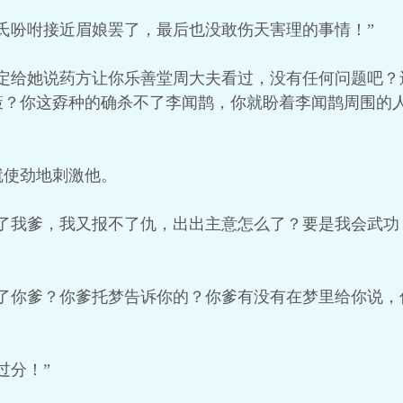
氏吩咐接近眉娘罢了，最后也没敢伤天害理的事情！”
肯定给她说药方让你乐善堂周大夫看过，没有任何问题吧？
策？你这孬种的确杀不了李闻鹊，你就盼着李闻鹊周围的
就使劲地刺激他。
杀了我爹，我又报不了仇，出出主意怎么了？要是我会武功
杀了你爹？你爹托梦告诉你的？你爹有没有在梦里给你说，
过分！”