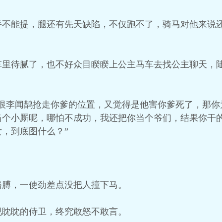
手不能提，腿还有先天缺陷，不仅跑不了，骑马对他来说
车里待腻了，也不好众目睽睽上公主马车去找公主聊天，
然恨李闻鹊抢走你爹的位置，又觉得是他害你爹死了，那你
当个小厮呢，哪怕不成功，我还把你当个爷们，结果你干
，到底图什么？”
胳膊，一使劲差点没把人撞下马。
视眈眈的侍卫，终究敢怒不敢言。