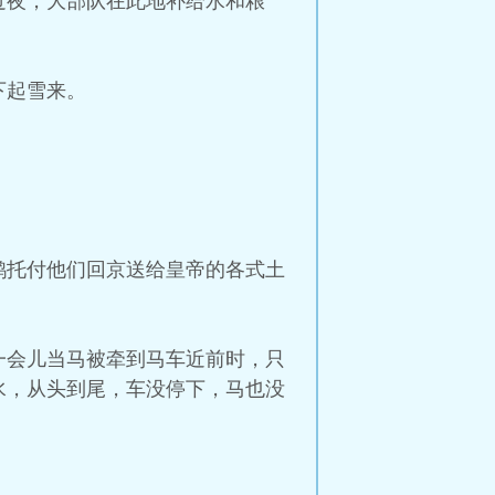
过夜，大部队在此地补给水和粮
下起雪来。
。
鹊托付他们回京送给皇帝的各式土
一会儿当马被牵到马车近前时，只
水，从头到尾，车没停下，马也没