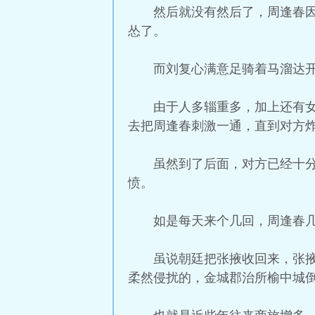
然后就没有然后了，周逢春
怂了。
而刘复心满意足骑着马溜达
由于人多辎重多，加上还有
去把周逢春刺激一通，直到对方
虽然到了后面，对方已经十
愤。
如是每天来个几回，周逢春
虽说朝廷把张掖收回来，张
柔然侵扰的，金城郡治所榆中城