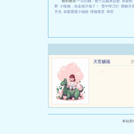
相邻推荐:
一日闪婚：捡个总裁来恋爱
亲爱的
野
小怪物，你走错片场了！
雪中悍刀行
诱吻月
月光
农家团宠小福妞
怪物复苏
幸臣
天官赐福
...
本站所