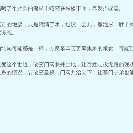
粥喝了个肚圆的流民正蜷缩在城楼下面，靠发抖取暖。
真正的饱腹，只是灌满了水，过没一会儿，撒泡尿，肚子
被冻死。
的结局可能都是一样，方良辛辛苦苦筹集来的粮食，可能
改变这个世道，改变门阀兼并土地，让百姓走投无路的现
维系的情况，要改变皇权与门阀共治天下，让寒门子弟也