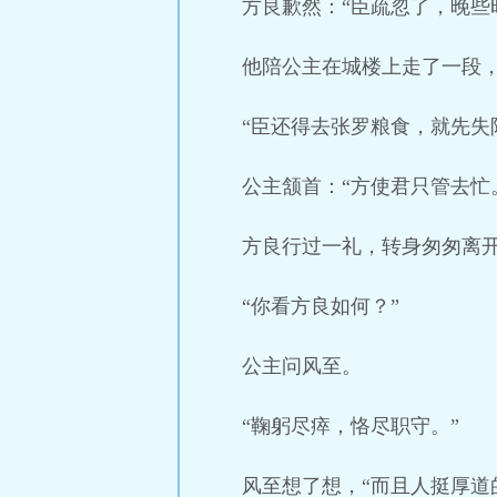
方良歉然：“臣疏忽了，晚些
他陪公主在城楼上走了一段
“臣还得去张罗粮食，就先失
公主颔首：“方使君只管去忙
方良行过一礼，转身匆匆离
“你看方良如何？”
公主问风至。
“鞠躬尽瘁，恪尽职守。”
风至想了想，“而且人挺厚