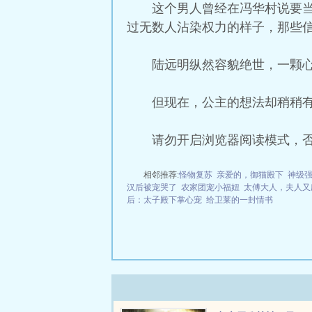
这个男人曾经在冯华村说要
过无数人沾染权力的样子，那些
陆远明纵然容貌绝世，一颗
但现在，公主的想法却稍稍
请勿开启浏览器阅读模式，
相邻推荐:
怪物复苏
亲爱的，御猫殿下
神级
汉后被宠哭了
农家团宠小福妞
太傅大人，夫人又
后：太子殿下掌心宠
给卫莱的一封情书