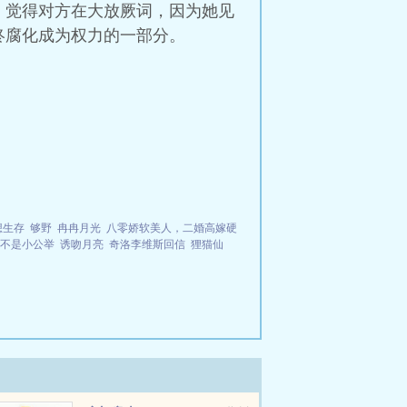
，觉得对方在大放厥词，因为她见
终腐化成为权力的一部分。
想生存
够野
冉冉月光
八零娇软美人，二婚高嫁硬
不是小公举
诱吻月亮
奇洛李维斯回信
狸猫仙