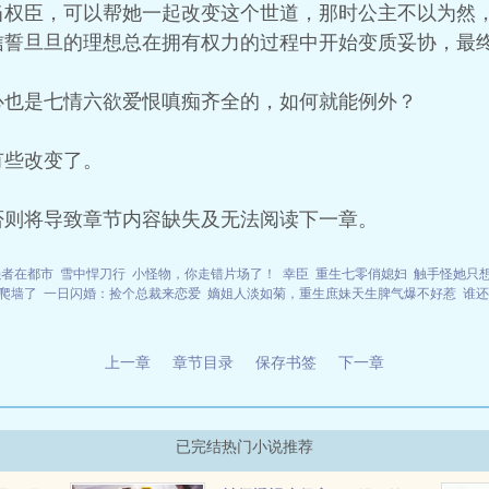
当权臣，可以帮她一起改变这个世道，那时公主不以为然
信誓旦旦的理想总在拥有权力的过程中开始变质妥协，最
心也是七情六欲爱恨嗔痴齐全的，如何就能例外？
有些改变了。
否则将导致章节内容缺失及无法阅读下一章。
强者在都市
雪中悍刀行
小怪物，你走错片场了！
幸臣
重生七零俏媳妇
触手怪她只
爬墙了
一日闪婚：捡个总裁来恋爱
嫡姐人淡如菊，重生庶妹天生脾气爆不好惹
谁还
上一章
章节目录
保存书签
下一章
已完结热门小说推荐