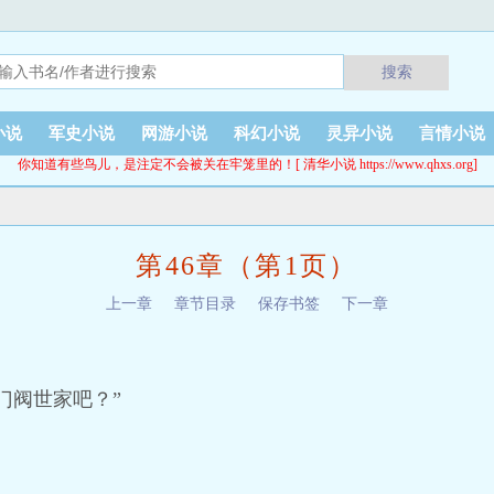
搜索
小说
军史小说
网游小说
科幻小说
灵异小说
言情小说
你知道有些鸟儿，是注定不会被关在牢笼里的！[ 清华小说 https://www.qhxs.org]
第46章（第1页）
上一章
章节目录
保存书签
下一章
门阀世家吧？”