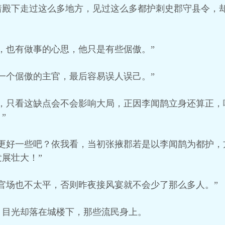
着殿下走过这么多地方，见过这么多都护刺史郡守县令，
，也有做事的心思，他只是有些倨傲。”
一个倨傲的主官，最后容易误人误己。”
点，只看这缺点会不会影响大局，正因李闻鹊立身还算正，
”
的更好一些吧？依我看，当初张掖郡若是以李闻鹊为都护，
展壮大！”
官场也不太平，否则昨夜接风宴就不会少了那么多人。”
，目光却落在城楼下，那些流民身上。