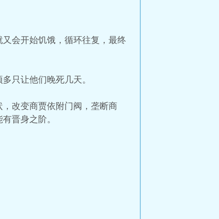
就又会开始饥饿，循环往复，最终
顶多只让他们晚死几天。
状，改变商贾依附门阀，垄断商
能有晋身之阶。