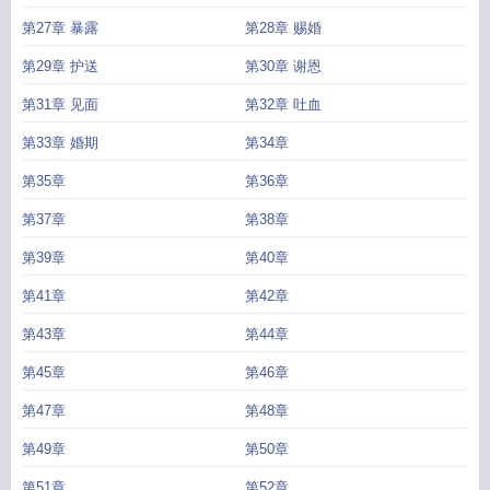
第27章 暴露
第28章 赐婚
第29章 护送
第30章 谢恩
第31章 见面
第32章 吐血
第33章 婚期
第34章
第35章
第36章
第37章
第38章
第39章
第40章
第41章
第42章
第43章
第44章
第45章
第46章
第47章
第48章
第49章
第50章
第51章
第52章