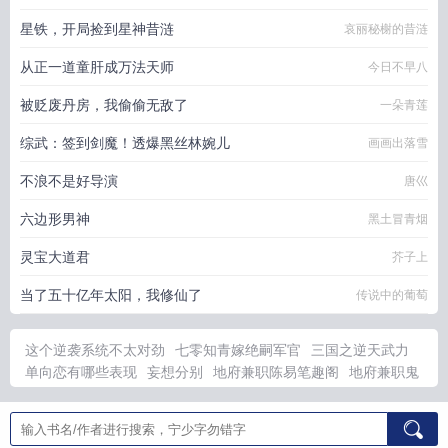
星铁，开局捡到星神昔涟
哀丽秘榭的昔涟
从正一道童肝成万法天师
今日不早八
被贬废丹房，我偷偷无敌了
一朵青莲
综武：签到剑魔！透爆黑丝林婉儿
画画出落雪
不浪不是好导演
唐巛
六边形男神
黑土冒青烟
灵宝大道君
芥子上
当了五十亿年太阳，我修仙了
传说中的葡萄
这个逆袭系统不太对劲
七零知青嫁绝嗣军官
三国之逆天武力
单向恋有哪些表现
妄想分别
地府兼职陈易笔趣阁
地府兼职鬼
差30万全文免费阅读
地府兼职日志
快穿这个反派不简单
七零
知青下乡嫁糙汉写作
快穿系统这个反派不好惹动漫全集观看
三
国之枭雄克星最新章节列表
妄想证
妄想的
妄想妄想
主角叫周