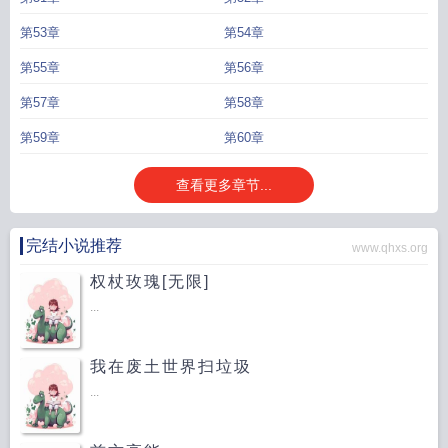
第53章
第54章
第55章
第56章
第57章
第58章
第59章
第60章
查看更多章节...
完结小说推荐
www.qhxs.org
权杖玫瑰[无限]
...
我在废土世界扫垃圾
...