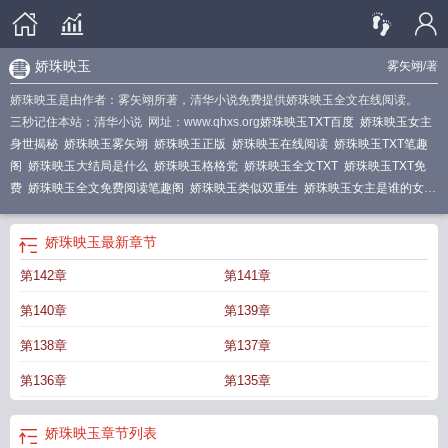
娇珠映玉
雾矢翊
/著
娇珠映玉是由作者：雾矢翊所著，清华小说免费提供娇珠映玉全文在线阅读。
三秒记住本站：清华小说 网址：www.qhxs.org
娇珠映玉TXT百度
娇珠映玉女主
身世揭秘
娇珠映玉雾矢翊
娇珠映玉正版
娇珠映玉在线阅读
娇珠映玉TXT笔趣
阁
娇珠映玉大结局是什么
娇珠映玉格格党
娇珠映玉全文TXT
娇珠映玉TXT免
费
娇珠映玉全文免费阅读笔趣阁
娇珠映玉类似双重生
娇珠映玉女主是谁的女
儿
娇珠映玉TXT全本
娇珠映玉 作者雾矢翊
娇珠映玉落日海
娇珠映玉by
娇珠映
玉讲的是什么
娇珠映玉(重生)雾矢翊
娇珠映玉好看吗
娇珠映玉晋江文学城
娇珠
娇珠映玉
最新章节
映玉txt百度
娇珠映玉by雾矢翊讲的什么
娇珠映玉雾矢翊讲什么
娇珠映玉女主是
第142章
第141章
谁的孩子
娇珠映玉全本txt百度
娇珠映玉 晋江
娇珠映玉类似
娇珠映玉by雾矢翊
阅读
娇珠映玉TXT笔趣阁番外
娇珠映玉免费阅读
娇珠映玉女主是亲生的吗
娇
第140章
第139章
珠映玉txt宝书网
娇珠映玉笔趣阁
娇珠映玉雾矢翊全文免费阅读
娇珠映玉TXT番
外
娇珠映玉番外
娇珠映玉by雾矢翊
娇珠映玉txt
娇珠映玉女主的身世
娇珠映玉
第138章
第137章
免费
娇珠映玉百度txt
娇珠映玉雾矢翊笔趣阁
娇珠映玉 作者雾矢翊百度
娇珠映
第136章
第135章
玉TXT百度资源
娇珠映玉大结局
娇珠映玉免费阅读全文
娇珠映玉孟蓉怎么替代
孟芙的
娇珠映玉结局是什么
娇珠映玉讲的什么
娇珠映玉txt百度盘
娇珠映玉的
亲生父母是谁
娇珠映玉作者雾矢翊
娇珠映玉讲了什么
娇珠映玉by雾矢翊百
娇珠映玉
章节列表