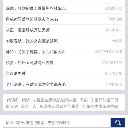
综武：签到剑魔！透爆黑丝林婉儿
画画出落雪
穿成诡异后联盟派我去当boss
墨墨无痕
从正一道童肝成万法天师
今日不早八
华娱春秋，我的女友都是顶流
刘吃瓜
神印：龙星宇抛弃，采儿相依为命
超极巨苔藓冲锋者
精灵：初始宝可梦是亚古兽
暴躁的鲤鱼汪
六边形男神
黑土冒青烟
全职法师：有话跟我烈空坐说去吧
何时能起飞
闵玥乔
闵汐
末世重生游戏技能闯末世
闵候
末世异能空间万
倍复制
天降一人
短剧绑定恶毒女配系统
公路求生小游戏网站
沈京霓赵免费阅读
他的乖只是伪装我早已察觉
公路求生汽车截
图
他的小姑娘太会撒娇了最新章节免费阅读
赵宗澜和沈京霓现
实中是情侣么
重生游戏末日
玄鉴仙族陆江仙境界
绑定恶毒女配