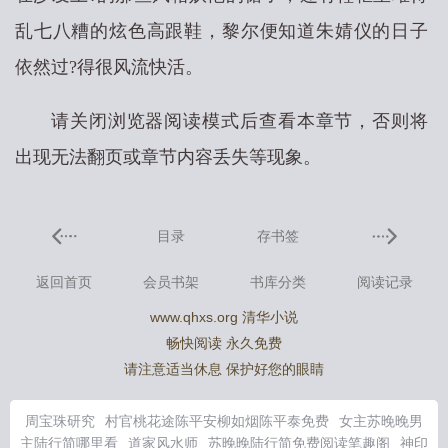
乱七八糟的炫色高跟鞋，黎尔便知道朱婧仪的日子
依然过?得很风流快活。
请关闭浏览器阅读模式后查看本章节，否则将
出现无法翻页或章节内容丢失等现象。
目录
存书签
返回首页
会员书架
书库分类
阅读记录
www.qhxs.org 清华小说
畅快阅读 永久免费
请注意适当休息 保护好您的眼睛
周宝珠研究
村官桃花途陈平安柳如烟陈平泰免费
女主苏晚晚男
主陆行简哪里看
道家风水师
苏晚晚陆行简免费阅读笔趣阁
神印