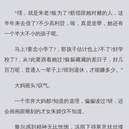
“嗐，就是朱老?板为了?赔偿跟她对赌的人，这
半年来去借了?不少高利贷，唉，真是造孽，她还有
一个半大不小的孩子呢。
马上?要念小学了?，那孩子估计也上?不了?好学
校了?，从?此要跟着她过?躲躲藏藏的差日子，好几
百万呢，普通人一辈子上?班到退休，才能赚多少。”
大妈摇头?叹气。
一个市井大妈都?知道的道理，偏偏读过?研，还
会画画跟雕刻的才女朱婧仪不知道。
黎尔感到精神无比恍惚，冻雨下得寒意丝丝缕