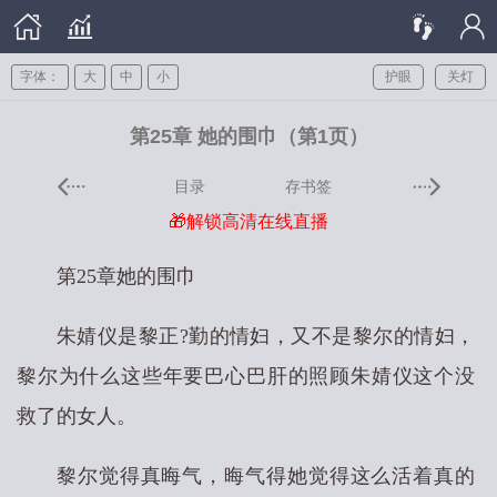
字体：
大
中
小
护眼
关灯
第25章 她的围巾（第1页）
目录
存书签
🎁解锁高清在线直播
第25章她的围巾
朱婧仪是黎正?勤的情妇，又不是黎尔的情妇，
黎尔为什么这些年要巴心巴肝的照顾朱婧仪这个没
救了的女人。
黎尔觉得真晦气，晦气得她觉得这么活着真的