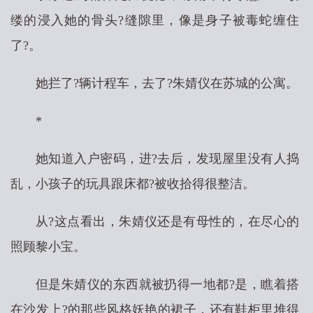
缕的浸入她的骨头?缝隙里，像是身子被毒蛇缠住
了?。
她拦了?辆计程车，去了?朱婧仪在苏城的公寓。
*
她知道入户密码，进?去后，发现屋里没有人捣
乱，小孩子的玩具跟床都?被收拾得很整洁。
从?这点看出，朱婧仪还是有母性的，在尽心的
照顾黎小宝。
但是朱婧仪的东西就被扔得一地都?是，瞧着搭
在沙发上?的那些风格妖艳的裙子，还有鞋柜里堆得