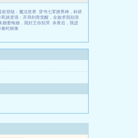
提前登陆：魔法世界
穿书七零撩男神，科研
作死就变强：开局剑骨觉醒，全族求我别浪
未婚妻悔婚，我封王你别哭
杀青后，我进
事秦时姬衡