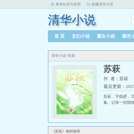
将本站设为首页
收藏清华小说
清华小说
首 页
玄幻小说
重生小说
都市
清华小说
>
苏萩
苏萩
作 者：苏萩
最后更新：2025-0
苏萩，字戥纆，
集。记录一切我情
《苏萩》相邻推荐