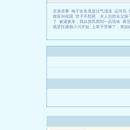
京港亲事
电子女友竟是过气顶流
运河岛
致富兴祖国
世子不想死，夫人总想去父留
了
被逼换亲，我从贫民窟到一品诰命
再
戏里狂虐易小川开始
上辈子苦够了，表姑