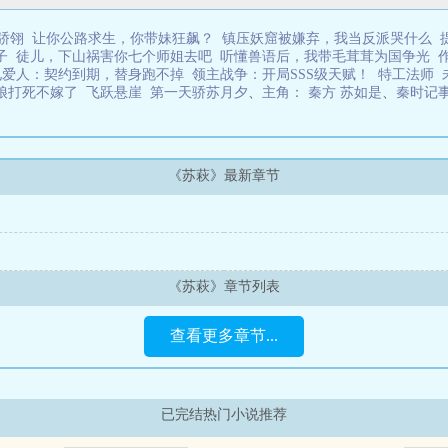
骄翎
让你公路求生，你带妹狂飙？
镇压妖窟被嫌弃，我当反派哭什么
子
徒儿，下山祸害你七个师姐去吧
听懂兽语后，我带毛茸茸为国争光
见爱人：契约到期，替身跑不掉
领主战争：开局SSS级天赋！
特工法师
娘打死不嫁了
飞跃悬崖
第一天骄苏月夕
、
主角： 秦方 苏如是
、
秦时记
《苏萩》最新章节
《苏萩》章节列表
查看更多章节...
已完结热门小说推荐