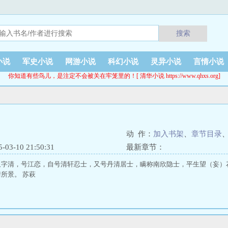
搜索
小说
军史小说
网游小说
科幻小说
灵异小说
言情小说
你知道有些鸟儿，是注定不会被关在牢笼里的！[ 清华小说 https://www.qhxs.org]
动 作：
加入书架
、
章节目录
3-10 21:50:31
最新章节：
又字清，号江恋，自号清轩忍士，又号丹清居士，瞒称南欣隐士，平生望（妄）
所景。 苏萩