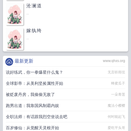
沧澜道
...
嫁纨绔
...
最新更新
www.qhxs.org
说好练武，你一拳爆星什么鬼？
无言听雨弦
全球影帝：从美利坚捡属性开始
蜂蜜瓜子
被贬废丹房，我偷偷无敌了
一朵青莲
跑男出道：我靠国风制霸内娱
魔法小樱樱
全职法师：有话跟我烈空坐说去吧
何时能起飞
百岁修仙：从觉醒天灵根开始
爱吃平头哥