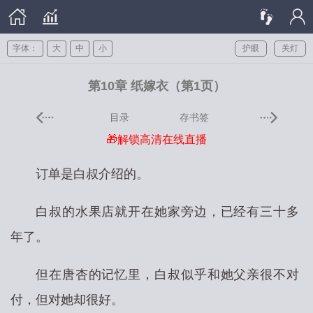
字体：
大
中
小
护眼
关灯
第10章 纸嫁衣（第1页）
目录
存书签
🎁解锁高清在线直播
订单是白叔介绍的。
白叔的水果店就开在她家旁边，已经有三十多
年了。
但在唐杏的记忆里，白叔似乎和她父亲很不对
付，但对她却很好。