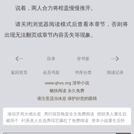
说着，两人合力将棺盖慢慢推开。
请关闭浏览器阅读模式后查看本章节，否则将
出现无法翻页或章节内容丢失等现象。
目录
存书签
返回首页
会员书架
书库分类
阅读记录
www.qhxs.org 清华小说
畅快阅读 永久免费
请注意适当休息 保护好您的眼睛
港综开局大佬出卖
周衍琛苏晚棠全文免费阅读
骄软美人重生后
被四个
钓系美人在选秀综艺爆红了免费阅读
资本小姐重生后怀
灵泉双宝去随军
闭关十年下山已无敌
对比后她破大防境界
海王
为什么玩了想要稳定下来呢
资本家小姐重生后怀灵泉双胎瓜蛋免