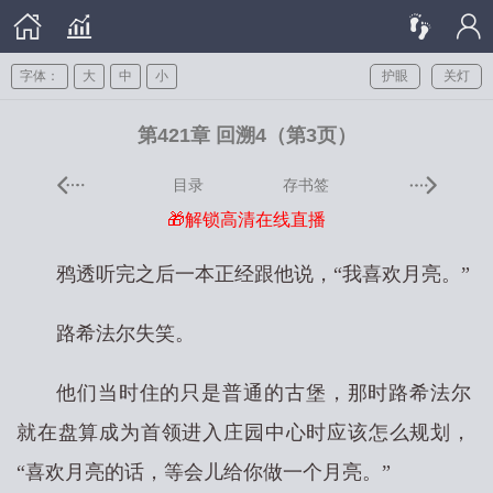
字体：
大
中
小
护眼
关灯
第421章 回溯4（第3页）
目录
存书签
🎁解锁高清在线直播
鸦透听完之后一本正经跟他说，“我喜欢月亮。”
路希法尔失笑。
他们当时住的只是普通的古堡，那时路希法尔
就在盘算成为首领进入庄园中心时应该怎么规划，
“喜欢月亮的话，等会儿给你做一个月亮。”