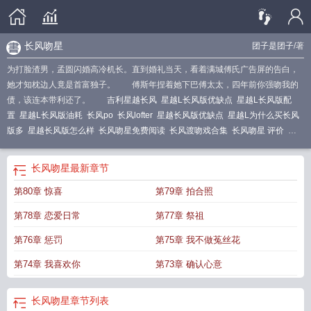
长风吻星
团子是团子
/著
为打脸渣男，孟圆闪婚高冷机长。直到婚礼当天，看着满城傅氏广告屏的告白，
她才知枕边人竟是首富独子。 傅斯年捏着她下巴傅太太，四年前你强吻我的
债，该连本带利还了。
吉利星越长风
星越L长风版优缺点
星越L长风版配
置
星越L长风版油耗
长风po
长风lofter
星越长风版优缺点
星越L为什么买长风
版多
星越长风版怎么样
长风吻星免费阅读
长风渡吻戏合集
长风吻星 评价
吉
利星越L长风
星越L长风版质量好吗
长风渡吻戏幕后花絮
星越长风版配置
星越l
长风版本
星越L长风版缺点
星越L长风版试驾
长风渡电视剧微博吻戏视频
长风
长风吻星
最新章节
同人
长风渡吻戏是真亲还是假亲
长风吻星 txt
星越l长风版怎么样
风吻长宜放眼
第80章 惊喜
第79章 拍合照
量
星越L长风版参数
星越l长风版价格
第78章 恋爱日常
第77章 祭祖
第76章 惩罚
第75章 我不做菟丝花
第74章 我喜欢你
第73章 确认心意
长风吻星
章节列表