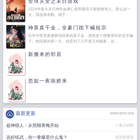
全球灾变之末日游戏
2024年最火末日神作如果仁慈和善良不能拯救世人。那么这一
次，我选择杀戮。我于...
神算真千金，全豪门跪下喊祖宗
百年中医世家鹿家找回来的真千金，居然是个摆摊算卦的玄学骗
子。刚回家的第一天，就惹到了只手遮天的顾家，在...
新搬来的邻居
...
忽如一夜病娇来
...
最新更新
www.qhxs.org
超神猎人：从照顾青梅开始
一条小白蛇
说好练武，你一拳爆星什么鬼？
无言听雨弦