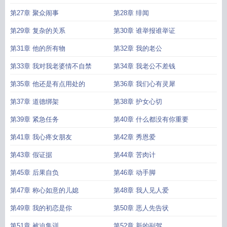
第27章 聚众闹事
第28章 绯闻
第29章 复杂的关系
第30章 谁举报谁举证
第31章 他的所有物
第32章 我的老公
第33章 我对我老婆情不自禁
第34章 我老公不差钱
第35章 他还是有点用处的
第36章 我们心有灵犀
第37章 道德绑架
第38章 护女心切
第39章 紧急任务
第40章 什么都没有你重要
第41章 我心疼女朋友
第42章 秀恩爱
第43章 假证据
第44章 苦肉计
第45章 后果自负
第46章 动手脚
第47章 称心如意的儿媳
第48章 我人见人爱
第49章 我的初恋是你
第50章 恶人先告状
第51章 被迫集训
第52章 新的副驾