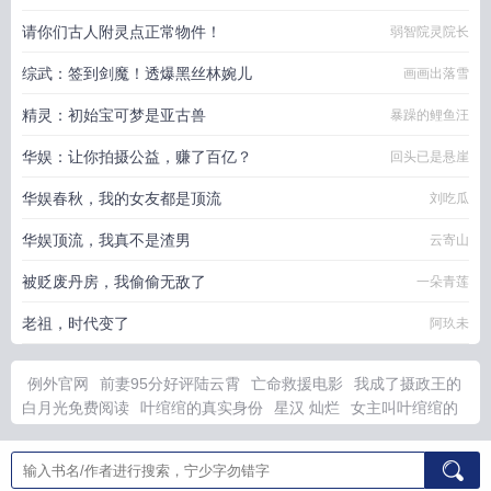
请你们古人附灵点正常物件！
弱智院灵院长
综武：签到剑魔！透爆黑丝林婉儿
画画出落雪
精灵：初始宝可梦是亚古兽
暴躁的鲤鱼汪
华娱：让你拍摄公益，赚了百亿？
回头已是悬崖
华娱春秋，我的女友都是顶流
刘吃瓜
华娱顶流，我真不是渣男
云寄山
被贬废丹房，我偷偷无敌了
一朵青莲
老祖，时代变了
阿玖未
例外官网
前妻95分好评陆云霄
亡命救援电影
我成了摄政王的
白月光免费阅读
叶绾绾的真实身份
星汉 灿烂
女主叫叶绾绾的
叫什么名字
前妻攻略陆总追不择手段的
敌国质子回来后我
叶绾
绾所有
霍总是
八零福气娇妻
叶绾绾的戒指有什么用
叶绾绾免
费阅读
御兽开局抽到哥莫拉最新章节列表
脚底掉皮是什么原因