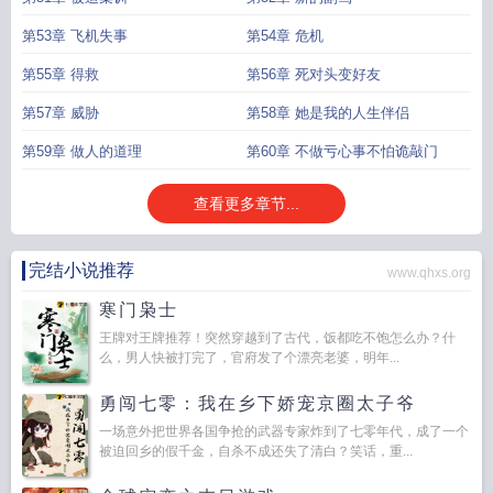
第53章 飞机失事
第54章 危机
第55章 得救
第56章 死对头变好友
第57章 威胁
第58章 她是我的人生伴侣
第59章 做人的道理
第60章 不做亏心事不怕诡敲门
查看更多章节...
完结小说推荐
www.qhxs.org
寒门枭士
王牌对王牌推荐！突然穿越到了古代，饭都吃不饱怎么办？什
么，男人快被打完了，官府发了个漂亮老婆，明年...
勇闯七零：我在乡下娇宠京圈太子爷
一场意外把世界各国争抢的武器专家炸到了七零年代，成了一个
被迫回乡的假千金，自杀不成还失了清白？笑话，重...